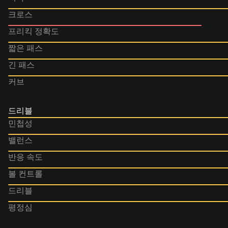
크로스
프리킥 정확도
짧은 패스
긴 패스
커브
드리블
민첩성
밸런스
반응 속도
볼 컨트롤
드리블
평정심