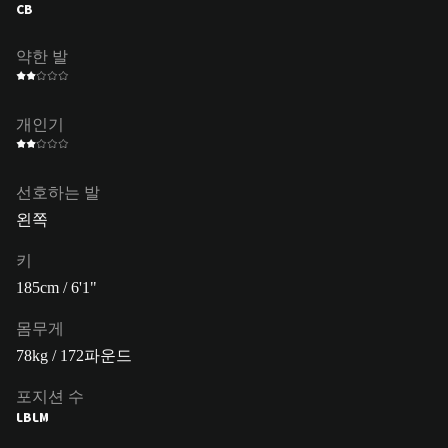
CB
약한 발
개인기
선호하는 발
왼쪽
키
185cm / 6'1"
몸무게
78kg / 172파운드
포지션 수
LB
LM