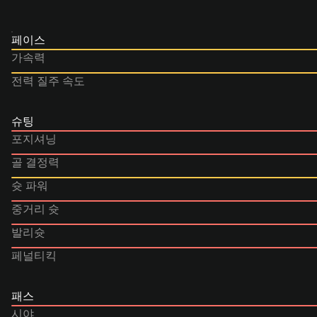
페이스
가속력
전력 질주 속도
슈팅
포지셔닝
골 결정력
슛 파워
중거리 슛
발리슛
페널티킥
패스
시야