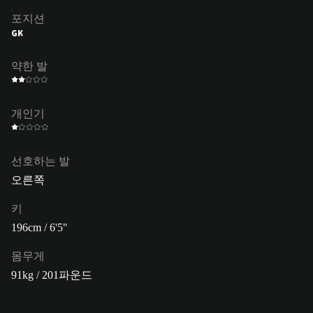
포지션
GK
약한 발
개인기
선호하는 발
오른쪽
키
196cm / 6'5"
몸무게
91kg / 201파운드