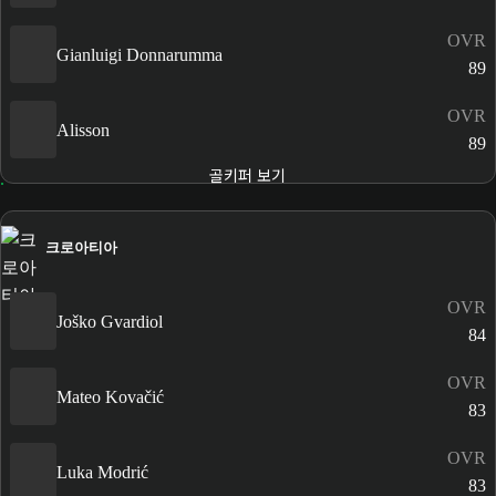
OVR
Gianluigi Donnarumma
89
OVR
Alisson
89
골키퍼 보기
크로아티아
OVR
Joško Gvardiol
84
OVR
Mateo Kovačić
83
OVR
Luka Modrić
83