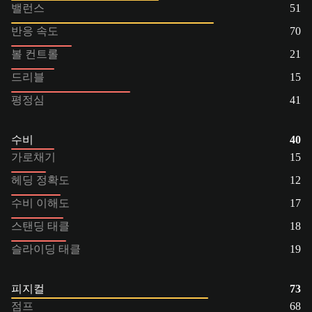
밸런스
51
반응 속도
70
볼 컨트롤
21
드리블
15
평정심
41
수비
40
가로채기
15
헤딩 정확도
12
수비 이해도
17
스탠딩 태클
18
슬라이딩 태클
19
피지컬
73
점프
68