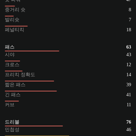
중거리 슛
8
발리슛
7
페널티킥
18
패스
63
시야
43
크로스
12
프리킥 정확도
14
짧은 패스
39
긴 패스
41
커브
11
드리블
76
민첩성
46