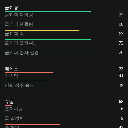
골키핑
골키퍼 다이빙
73
골키퍼 핸들링
68
골키퍼 킥
63
골키퍼 포지셔닝
73
골키퍼 반사 신경
76
페이스
73
가속력
41
전력 질주 속도
39
슈팅
68
포지셔닝
6
골 결정력
9
슛 파워
47