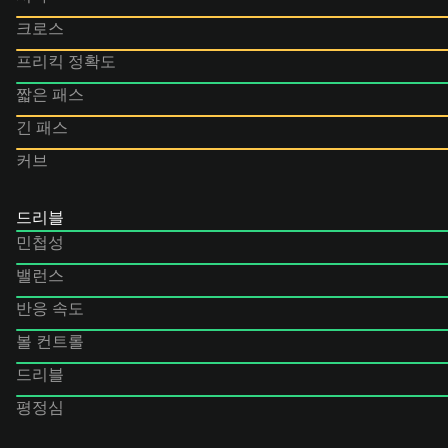
크로스
프리킥 정확도
짧은 패스
긴 패스
커브
드리블
민첩성
밸런스
반응 속도
볼 컨트롤
드리블
평정심