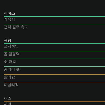
페이스
가속력
전력 질주 속도
슈팅
포지셔닝
골 결정력
슛 파워
중거리 슛
발리슛
페널티킥
패스
시야