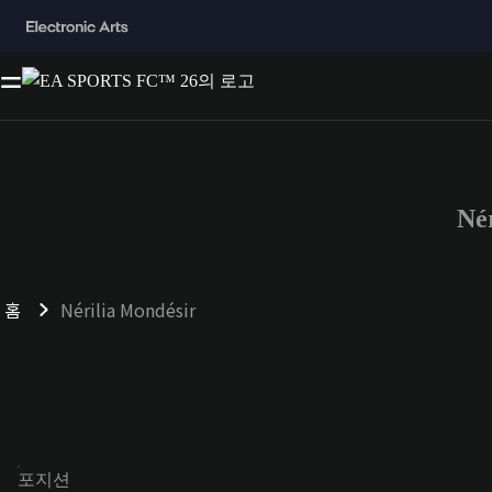
Né
홈
Nérilia Mondésir
포지션