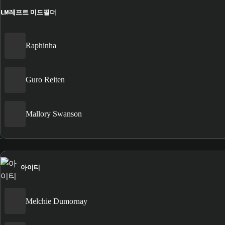
LM
레프트 미드필더
Raphinha
Guro Reiten
Mallory Swanson
아이티
Melchie Dumornay