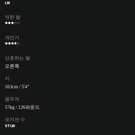
LM
약한 발
개인기
선호하는 발
오른쪽
키
163cm / 5'4"
몸무게
57kg / 126파운드
포지션 수
ST
LW