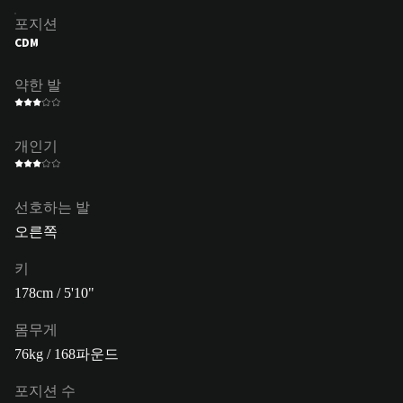
포지션
CDM
약한 발
개인기
선호하는 발
오른쪽
키
178cm / 5'10"
몸무게
76kg / 168파운드
포지션 수