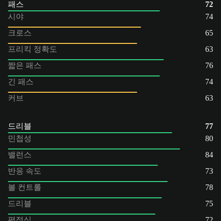
패스
72
시야
74
크로스
65
프리킥 정확도
63
짧은 패스
76
긴 패스
74
커브
63
드리블
77
민첩성
80
밸런스
84
반응 속도
73
볼 컨트롤
78
드리블
75
평정심
72