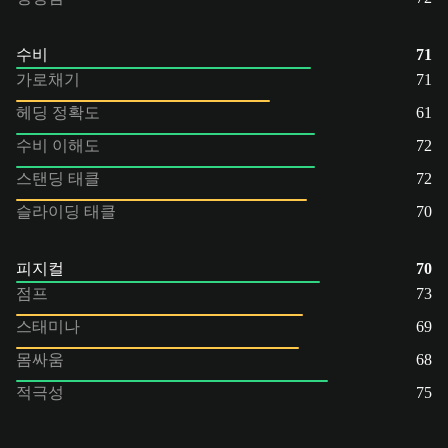
수비
71
가로채기
71
헤딩 정확도
61
수비 이해도
72
스탠딩 태클
72
슬라이딩 태클
70
피지컬
70
점프
73
스태미나
69
몸싸움
68
적극성
75