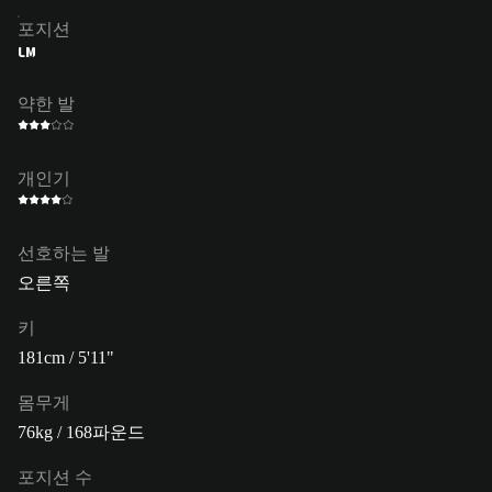
포지션
LM
약한 발
개인기
선호하는 발
오른쪽
키
181cm / 5'11"
몸무게
76kg / 168파운드
포지션 수