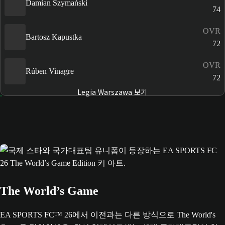
Damian Szymański
74
OVR
Bartosz Kapustka
72
OVR
Rúben Vinagre
72
Legia Warszawa 보기
The World’s Game
EA SPORTS FC™ 26에서 이전과는 다른 방식으로 The World's