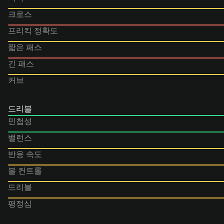
크로스
프리킥 정확도
짧은 패스
긴 패스
커브
드리블
민첩성
밸런스
반응 속도
볼 컨트롤
드리블
평정심