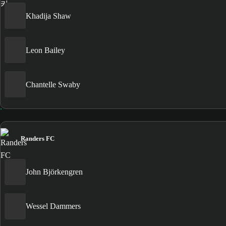
Khadija Shaw
Leon Bailey
Chantelle Swaby
Randers FC
John Björkengren
Wessel Dammers