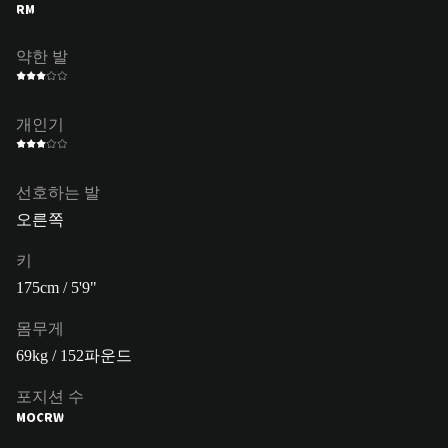
RM
약한 발
개인기
선호하는 발
오른쪽
키
175cm / 5'9"
몸무게
69kg / 152파운드
포지션 수
MOC
RW