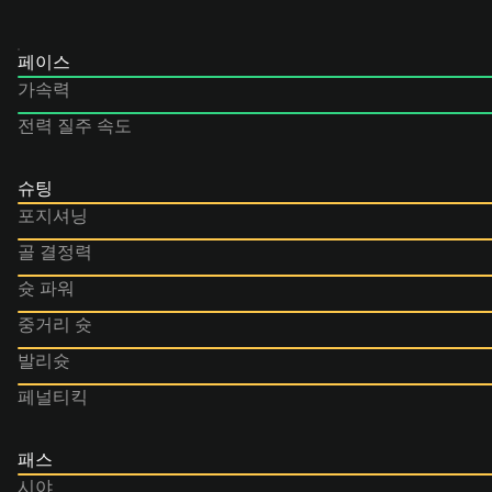
페이스
가속력
전력 질주 속도
슈팅
포지셔닝
골 결정력
슛 파워
중거리 슛
발리슛
페널티킥
패스
시야