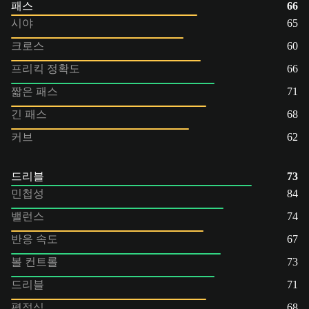
패스
66
시야
65
크로스
60
프리킥 정확도
66
짧은 패스
71
긴 패스
68
커브
62
드리블
73
민첩성
84
밸런스
74
반응 속도
67
볼 컨트롤
73
드리블
71
평정심
68