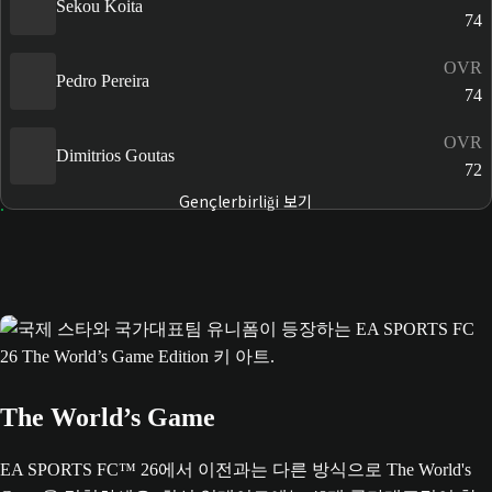
Sekou Koita
74
OVR
Pedro Pereira
74
OVR
Dimitrios Goutas
72
Gençlerbirliği 보기
The World’s Game
EA SPORTS FC™ 26에서 이전과는 다른 방식으로 The World's