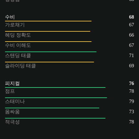
수비
68
가로채기
67
헤딩 정확도
66
수비 이해도
67
스탠딩 태클
71
슬라이딩 태클
69
피지컬
76
점프
78
스태미나
79
몸싸움
73
적극성
78