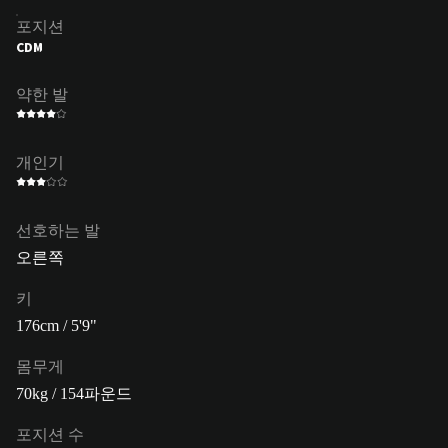
포지션
CDM
약한 발
개인기
선호하는 발
오른쪽
키
176cm / 5'9"
몸무게
70kg / 154파운드
포지션 수