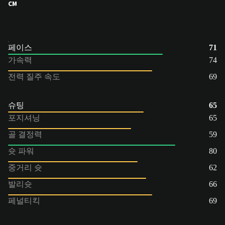
CM
페이스
71
가속력
74
전력 질주 속도
69
슈팅
65
포지셔닝
65
골 결정력
59
슛 파워
80
중거리 슛
62
발리슛
66
페널티킥
69