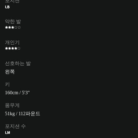
포지션
LB
약한 발
개인기
선호하는 발
왼쪽
키
160cm / 5'3"
몸무게
51kg / 112파운드
포지션 수
LM