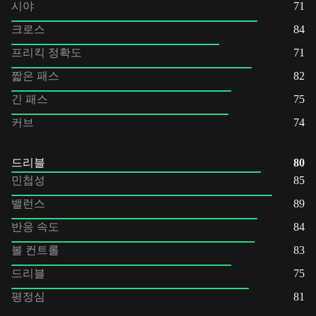
시야
71
크로스
84
프리킥 정확도
71
짧은 패스
82
긴 패스
75
커브
74
드리블
80
민첩성
85
밸런스
89
반응 속도
84
볼 컨트롤
83
드리블
75
평정심
81