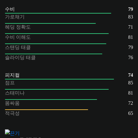
수비
79
가로채기
83
헤딩 정확도
71
수비 이해도
81
스탠딩 태클
79
슬라이딩 태클
76
피지컬
74
점프
85
스태미나
81
몸싸움
72
적극성
65