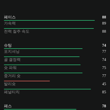
페이스
88
가속력
89
전력 질주 속도
88
슈팅
74
포지셔닝
77
골 결정력
74
슛 파워
75
중거리 슛
77
발리슛
45
페널티킥
85
패스
78