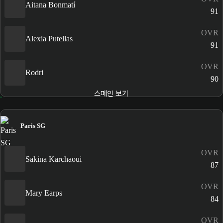
Aitana Bonmatí
91
OVR
Alexia Putellas
91
OVR
Rodri
90
스페인 보기
Paris SG
OVR
Sakina Karchaoui
87
OVR
Mary Earps
84
OVR