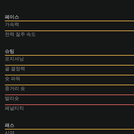
페이스
가속력
전력 질주 속도
슈팅
포지셔닝
골 결정력
슛 파워
중거리 슛
발리슛
페널티킥
패스
시야