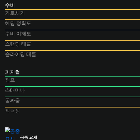
수비
가로채기
헤딩 정확도
수비 이해도
스탠딩 태클
슬라이딩 태클
피지컬
점프
스태미나
몸싸움
적극성
공중 요새