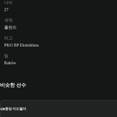
나이
27
국적
폴란드
리그
PKO BP Ekstraklasa
팀
Raków
비슷한 선수
CM
중앙 미드필더