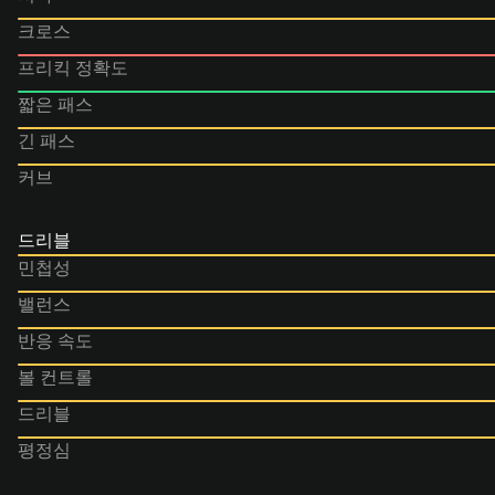
크로스
프리킥 정확도
짧은 패스
긴 패스
커브
드리블
민첩성
밸런스
반응 속도
볼 컨트롤
드리블
평정심