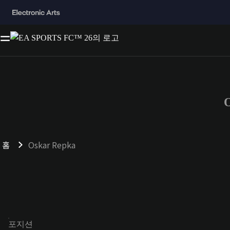
홈
Oskar Repka
포지션