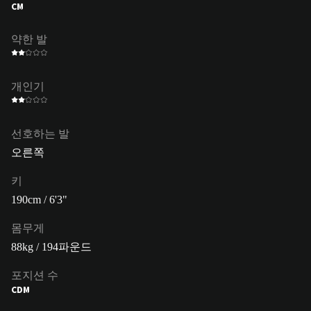
CM
약한 발
개인기
선호하는 발
오른쪽
키
190cm / 6'3"
몸무게
88kg / 194파운드
포지션 수
CDM