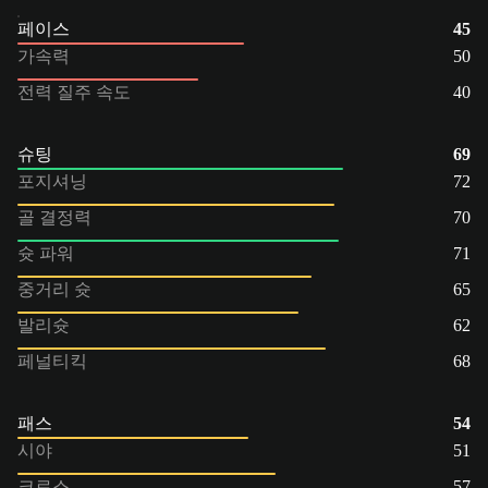
페이스
45
가속력
50
전력 질주 속도
40
슈팅
69
포지셔닝
72
골 결정력
70
슛 파워
71
중거리 슛
65
발리슛
62
페널티킥
68
패스
54
시야
51
크로스
57