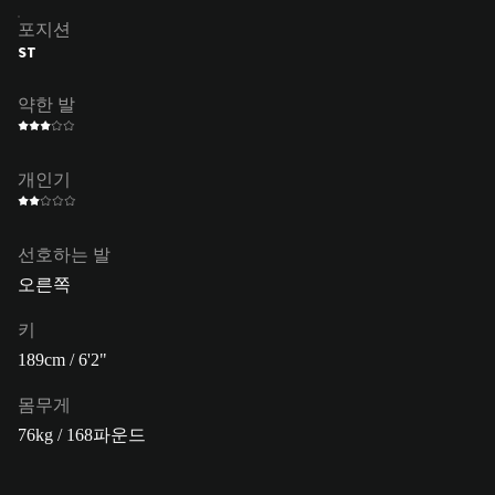
포지션
ST
약한 발
개인기
선호하는 발
오른쪽
키
189cm / 6'2"
몸무게
76kg / 168파운드