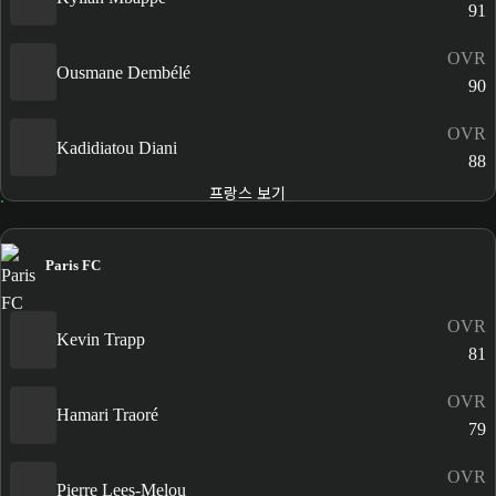
91
OVR
Ousmane Dembélé
90
OVR
Kadidiatou Diani
88
프랑스 보기
Paris FC
OVR
Kevin Trapp
81
OVR
Hamari Traoré
79
OVR
Pierre Lees-Melou