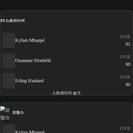
ST
스트라이커
OVR
Kylian Mbappé
91
OVR
Ousmane Dembélé
90
OVR
Erling Haaland
90
스트라이커 보기
프랑스
OVR
Kylian Mbappé