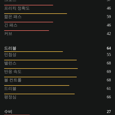
프리킥 정확도
46
짧은 패스
59
긴 패스
46
커브
42
드리블
64
민첩성
55
밸런스
68
반응 속도
69
볼 컨트롤
68
드리블
61
평정심
66
수비
27