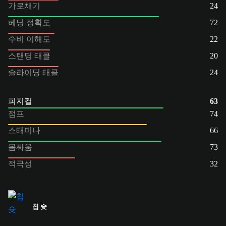
가로채기
24
헤딩 정확도
72
수비 이해도
22
스탠딩 태클
20
슬라이딩 태클
24
피지컬
63
점프
74
스태미나
66
몸싸움
73
적극성
32
칩 슛