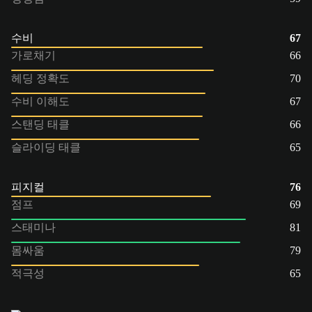
수비
67
가로채기
66
헤딩 정확도
70
수비 이해도
67
스탠딩 태클
66
슬라이딩 태클
65
피지컬
76
점프
69
스태미나
81
몸싸움
79
적극성
65