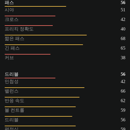
패스
56
시야
51
크로스
42
프리킥 정확도
40
짧은 패스
68
긴 패스
65
커브
38
드리블
56
민첩성
42
밸런스
66
반응 속도
62
볼 컨트롤
59
드리블
56
평정심
59