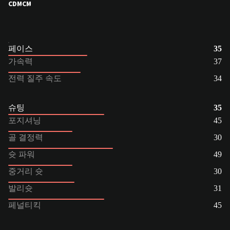
CDM
CM
페이스
35
가속력
37
전력 질주 속도
34
슈팅
35
포지셔닝
45
골 결정력
30
슛 파워
49
중거리 슛
30
발리슛
31
페널티킥
45