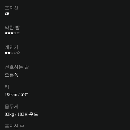
포지션
CB
약한 발
개인기
선호하는 발
오른쪽
키
190cm / 6'3"
몸무게
83kg / 183파운드
포지션 수