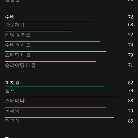
수비
72
가로채기
68
헤딩 정확도
52
수비 이해도
74
스탠딩 태클
79
슬라이딩 태클
71
피지컬
82
점프
78
스태미나
88
몸싸움
79
적극성
85