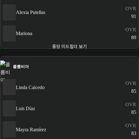
OVR
Alexia Putellas
91
OVR
Mariona
89
중앙 미드필더 보기
콜롬비아
OVR
Linda Caicedo
85
OVR
Luis Díaz
85
OVR
Mayra Ramírez
83