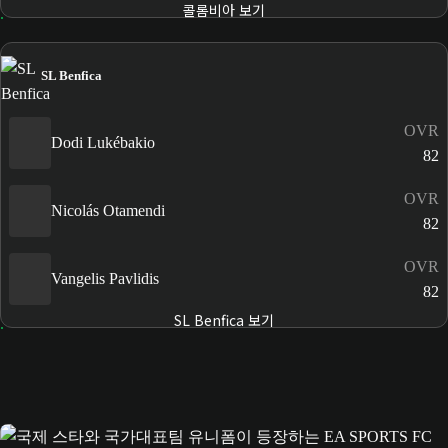
콜롬비아 보기
SL Benfica
OVR
Dodi Lukébakio
82
OVR
Nicolás Otamendi
82
OVR
Vangelis Pavlidis
82
SL Benfica 보기