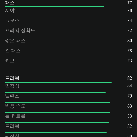
패스
77
시야
78
크로스
74
프리킥 정확도
72
짧은 패스
80
긴 패스
78
커브
73
드리블
82
민첩성
84
밸런스
79
반응 속도
83
볼 컨트롤
83
드리블
82
평정심
80