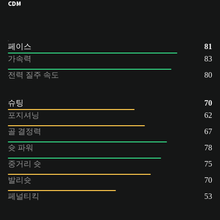
CDM
페이스
81
가속력
83
전력 질주 속도
80
슈팅
70
포지셔닝
62
골 결정력
67
슛 파워
78
중거리 슛
75
발리슛
70
페널티킥
53