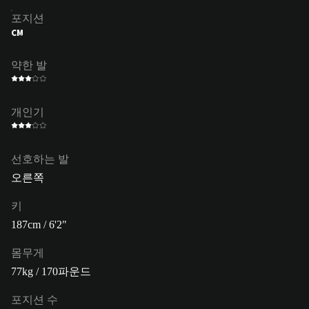
포지션
CM
약한 발
개인기
선호하는 발
오른쪽
키
187cm / 6'2"
몸무게
77kg / 170파운드
포지션 수