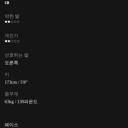
CB
약한 발
개인기
선호하는 발
오른쪽
키
173cm / 5'8"
몸무게
63kg / 139파운드
페이스