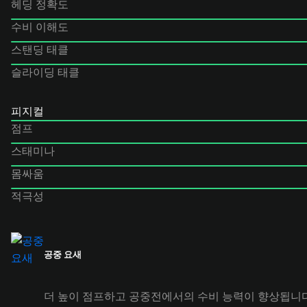
헤딩 정확도
수비 이해도
스탠딩 태클
슬라이딩 태클
피지컬
점프
스태미나
몸싸움
적극성
공중 요새
더 높이 점프하고 공중전에서의 수비 능력이 향상됩니다