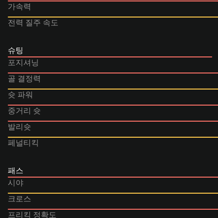
가속력
전력 질주 속도
슈팅
포지셔닝
골 결정력
슛 파워
중거리 슛
발리슛
페널티킥
패스
시야
크로스
프리킥 정확도