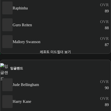
OVR
Raphinha
89
OVR
Guro Reiten
88
OVR
Mallory Swanson
87
레프트 미드필더 보기
잉글랜드
OVR
Jude Bellingham
90
OVR
Harry Kane
89