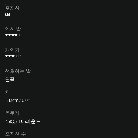
포지션
LM
약한 발
개인기
선호하는 발
왼쪽
키
182cm / 6'0"
몸무게
75kg / 165파운드
포지션 수