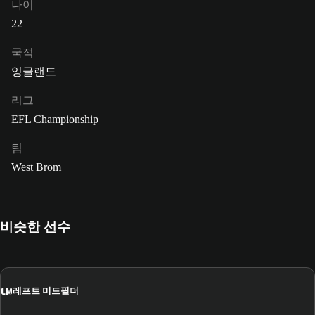
나이
22
국적
잉글랜드
리그
EFL Championship
팀
West Brom
비슷한 선수
LM
레프트 미드필더