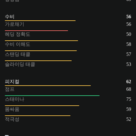
수비
56
가로채기
56
헤딩 정확도
50
수비 이해도
58
스탠딩 태클
57
슬라이딩 태클
53
피지컬
62
점프
68
스태미나
75
몸싸움
59
적극성
52