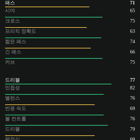
패스
71
시야
65
크로스
75
프리킥 정확도
63
짧은 패스
74
긴 패스
66
커브
75
드리블
77
민첩성
82
밸런스
76
반응 속도
69
볼 컨트롤
76
드리블
79
평정심
69