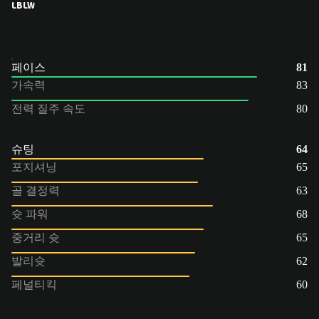
LB
LW
페이스
81
가속력
83
전력 질주 속도
80
슈팅
64
포지셔닝
65
골 결정력
63
슛 파워
68
중거리 슛
65
발리슛
62
페널티킥
60