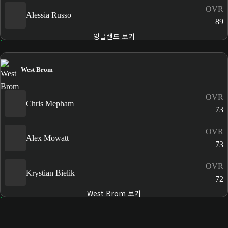
OVR
Alessia Russo
89
잉글랜드 보기
West Brom
OVR
Chris Mepham
73
OVR
Alex Mowatt
73
OVR
Krystian Bielik
72
West Brom 보기