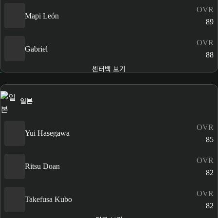
OVR
Mapi León
89
OVR
Gabriel
88
센터백 보기
일본
OVR
Yui Hasegawa
85
OVR
Ritsu Doan
82
OVR
Takefusa Kubo
82