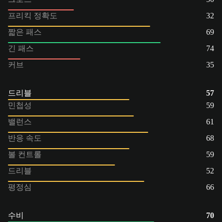
프리킥 정확도
32
짧은 패스
69
긴 패스
74
커브
35
드리블
57
민첩성
59
밸런스
61
반응 속도
68
볼 컨트롤
59
드리블
52
평정심
66
수비
70