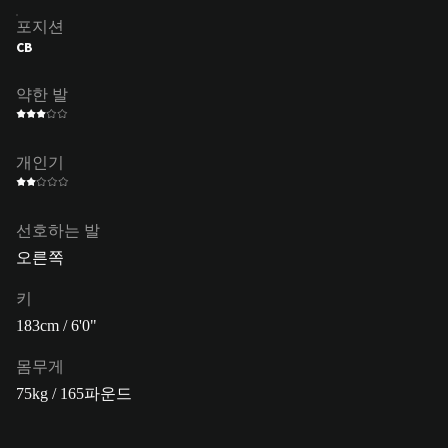
포지션
CB
약한 발
개인기
선호하는 발
오른쪽
키
183cm / 6'0"
몸무게
75kg / 165파운드