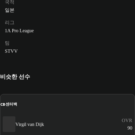
국적
일본
리그
1A Pro League
팀
STVV
비슷한 선수
CB
센터백
OVR
Virgil van Dijk
90