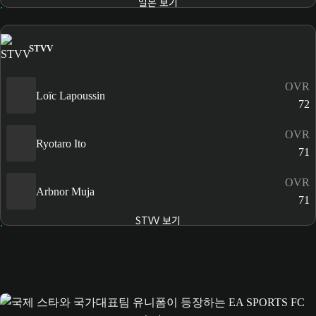
일본 보기
STVV
OVR
Loïc Lapoussin
72
OVR
Ryotaro Ito
71
OVR
Arbnor Muja
71
STVV 보기