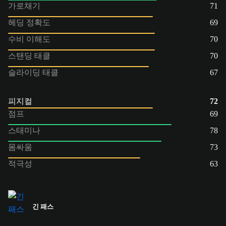
가로채기
71
헤딩 정확도
69
수비 이해도
70
스탠딩 태클
70
슬라이딩 태클
67
피지컬
72
점프
69
스태미나
78
몸싸움
73
적극성
63
긴 패스