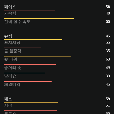
페이스
58
가속력
48
전력 질주 속도
66
슈팅
45
포지셔닝
55
골 결정력
35
슛 파워
63
중거리 슛
49
발리슛
39
페널티킥
45
패스
59
시야
51
크로스
50