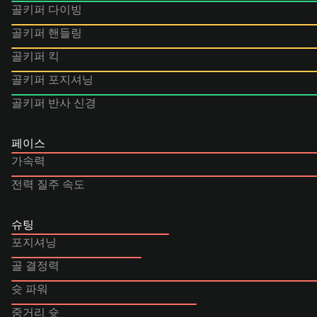
골키퍼 다이빙
골키퍼 핸들링
골키퍼 킥
골키퍼 포지셔닝
골키퍼 반사 신경
페이스
가속력
전력 질주 속도
슈팅
포지셔닝
골 결정력
슛 파워
중거리 슛