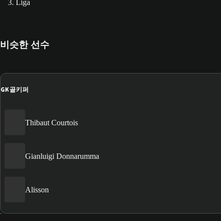
3. Liga
비슷한 선수
GK
골키퍼
Thibaut Courtois
Gianluigi Donnarumma
Alisson