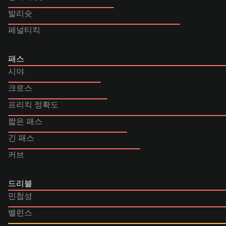
발리슛
페널티킥
패스
시야
크로스
프리킥 정확도
짧은 패스
긴 패스
커브
드리블
민첩성
밸런스