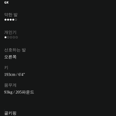
GK
약한 발
개인기
선호하는 발
오른쪽
키
193cm / 6'4"
몸무게
93kg / 205파운드
골키핑