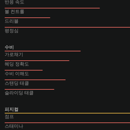
반응 속도
볼 컨트롤
드리블
평정심
수비
가로채기
헤딩 정확도
수비 이해도
스탠딩 태클
슬라이딩 태클
피지컬
점프
스태미나