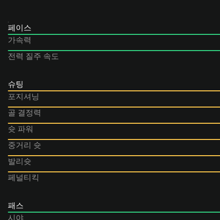
페이스
가속력
전력 질주 속도
슈팅
포지셔닝
골 결정력
슛 파워
중거리 슛
발리슛
페널티킥
패스
시야