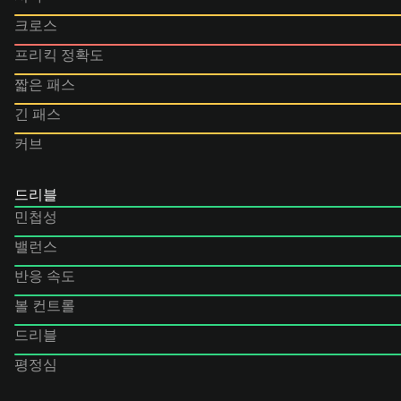
크로스
프리킥 정확도
짧은 패스
긴 패스
커브
드리블
민첩성
밸런스
반응 속도
볼 컨트롤
드리블
평정심