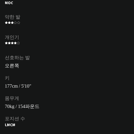
MOC
약한 발
개인기
선호하는 발
오른쪽
키
177cm / 5'10"
몸무게
70kg / 154파운드
포지션 수
LM
CM