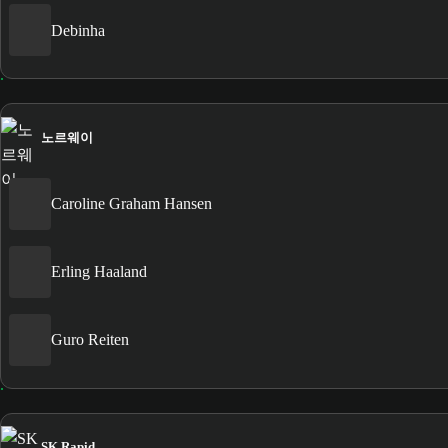
Debinha
노르웨이
Caroline Graham Hansen
Erling Haaland
Guro Reiten
SK Rapid