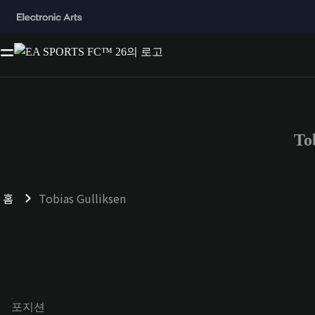
To
홈
Tobias Gulliksen
포지션