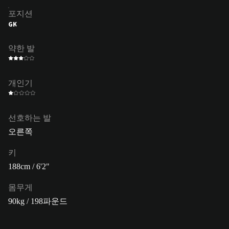
포지션
GK
약한 발
개인기
선호하는 발
오른쪽
키
188cm / 6'2"
몸무게
90kg / 198파운드