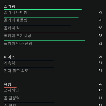
골키핑
골키퍼 다이빙
79
골키퍼 핸들링
76
골키퍼 킥
68
골키퍼 포지셔닝
78
골키퍼 반사 신경
83
페이스
79
가속력
51
전력 질주 속도
51
슈팅
76
포지셔닝
13
골 결정력
11
슛 파워
51