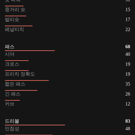
중거리 슛
15
발리슛
17
페널티킥
22
패스
68
시야
40
크로스
19
프리킥 정확도
19
짧은 패스
35
긴 패스
26
커브
12
드리블
83
민첩성
48