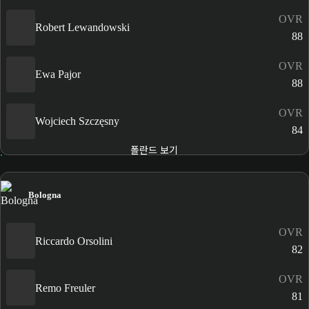
OVR
Robert Lewandowski
88
OVR
Ewa Pajor
88
OVR
Wojciech Szczęsny
84
폴란드 보기
Bologna
OVR
Riccardo Orsolini
82
OVR
Remo Freuler
81