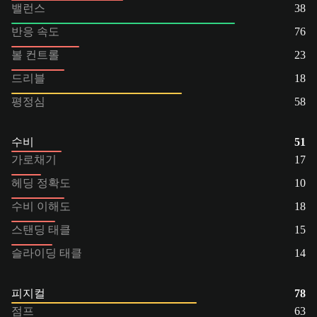
밸런스
38
반응 속도
76
볼 컨트롤
23
드리블
18
평정심
58
수비
51
가로채기
17
헤딩 정확도
10
수비 이해도
18
스탠딩 태클
15
슬라이딩 태클
14
피지컬
78
점프
63