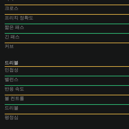
크로스
프리킥 정확도
짧은 패스
긴 패스
커브
드리블
민첩성
밸런스
반응 속도
볼 컨트롤
드리블
평정심