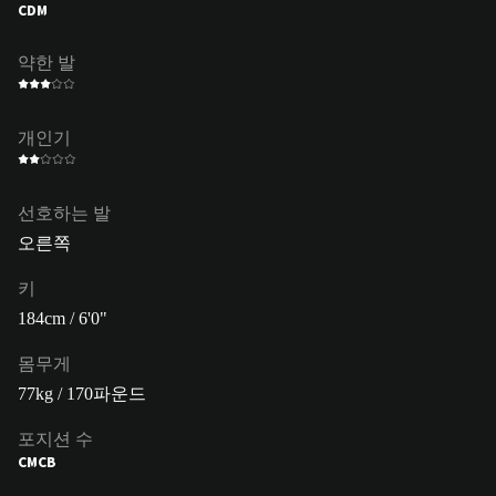
CDM
약한 발
개인기
선호하는 발
오른쪽
키
184cm / 6'0"
몸무게
77kg / 170파운드
포지션 수
CM
CB