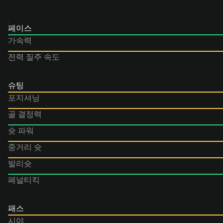
페이스
가속력
전력 질주 속도
슈팅
포지셔닝
골 결정력
슛 파워
중거리 슛
발리슛
페널티킥
패스
시야