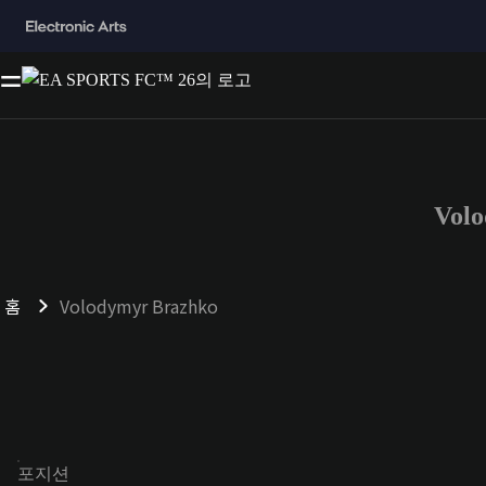
Vol
홈
Volodymyr Brazhko
포지션