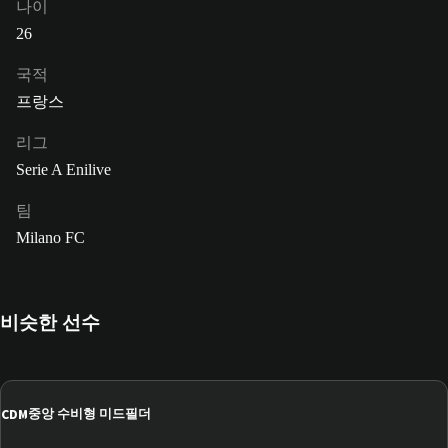
나이
26
국적
프랑스
리그
Serie A Enilive
팀
Milano FC
비슷한 선수
CDM
중앙 수비형 미드필더