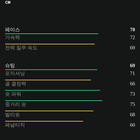
CM
페이스
70
가속력
72
전력 질주 속도
69
슈팅
69
포지셔닝
71
골 결정력
66
슛 파워
73
중거리 슛
75
발리슛
68
페널티킥
60