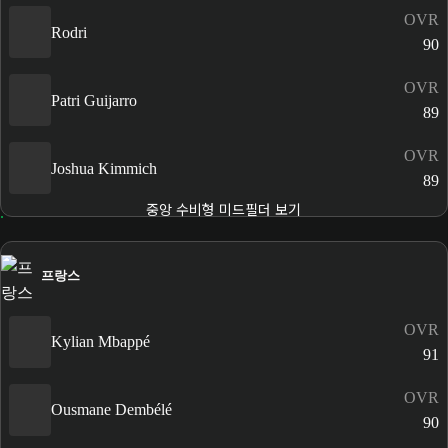
OVR
Rodri
90
OVR
Patri Guijarro
89
OVR
Joshua Kimmich
89
중앙 수비형 미드필더 보기
프랑스
OVR
Kylian Mbappé
91
OVR
Ousmane Dembélé
90