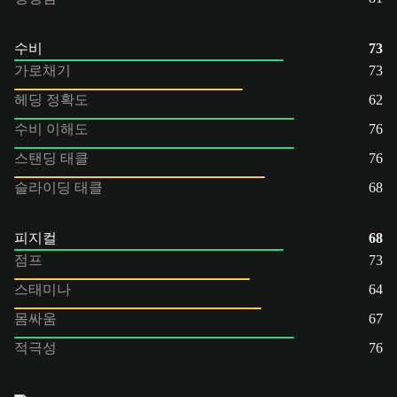
수비
73
가로채기
73
헤딩 정확도
62
수비 이해도
76
스탠딩 태클
76
슬라이딩 태클
68
피지컬
68
점프
73
스태미나
64
몸싸움
67
적극성
76