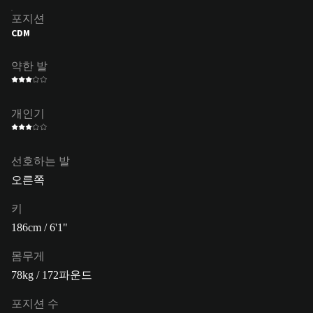
포지션
CDM
약한 발
개인기
선호하는 발
오른쪽
키
186cm / 6'1"
몸무게
78kg / 172파운드
포지션 수