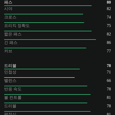
패스
80
시야
82
크로스
74
프리킥 정확도
75
짧은 패스
82
긴 패스
86
커브
77
드리블
78
민첩성
71
밸런스
66
반응 속도
78
볼 컨트롤
81
드리블
78
평정심
81