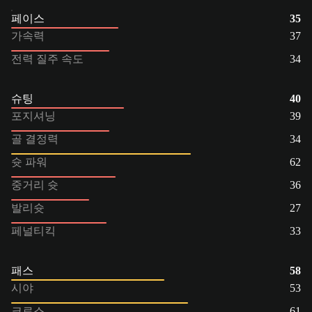
페이스
35
가속력
37
전력 질주 속도
34
슈팅
40
포지셔닝
39
골 결정력
34
슛 파워
62
중거리 슛
36
발리슛
27
페널티킥
33
패스
58
시야
53
크로스
61