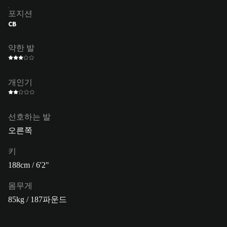
포지션
CB
약한 발
개인기
선호하는 발
오른쪽
키
188cm / 6'2"
몸무게
85kg / 187파운드