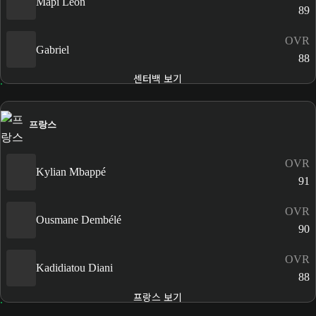
Mapi León
89
OVR
Gabriel
88
센터백 보기
프랑스
OVR
Kylian Mbappé
91
OVR
Ousmane Dembélé
90
OVR
Kadidiatou Diani
88
프랑스 보기