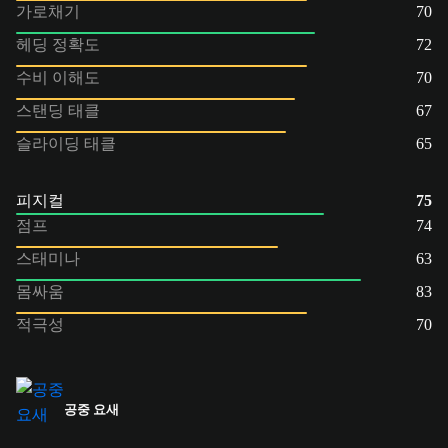
가로채기
70
헤딩 정확도
72
수비 이해도
70
스탠딩 태클
67
슬라이딩 태클
65
피지컬
75
점프
74
스태미나
63
몸싸움
83
적극성
70
공중 요새