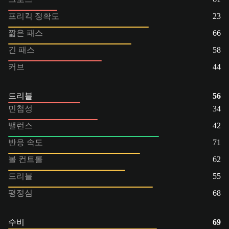
프리킥 정확도
23
짧은 패스
66
긴 패스
58
커브
44
드리블
56
민첩성
34
밸런스
42
반응 속도
71
볼 컨트롤
62
드리블
55
평정심
68
수비
69