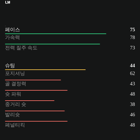
LM
페이스
75
가속력
78
전력 질주 속도
73
슈팅
44
포지셔닝
62
골 결정력
43
슛 파워
48
중거리 슛
38
발리슛
46
페널티킥
48