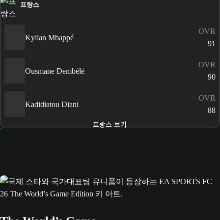
프랑스
OVR
Kylian Mbappé
91
OVR
Ousmane Dembélé
90
OVR
Kadidiatou Diani
88
프랑스 보기