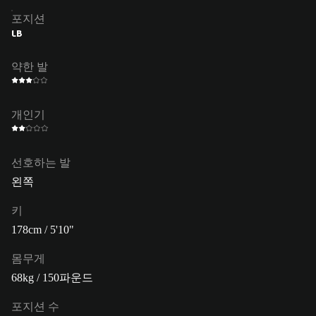
포지션
LB
약한 발
개인기
선호하는 발
왼쪽
키
178cm / 5'10"
몸무게
68kg / 150파운드
포지션 수