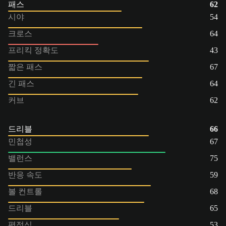
패스
62
시야
54
크로스
64
프리킥 정확도
43
짧은 패스
67
긴 패스
64
커브
62
드리블
66
민첩성
67
밸런스
75
반응 속도
59
볼 컨트롤
68
드리블
65
평정심
53