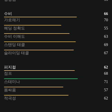
수비
66
가로채기
70
헤딩 정확도
55
수비 이해도
63
스탠딩 태클
69
슬라이딩 태클
67
피지컬
62
점프
68
스태미나
71
몸싸움
57
적극성
62