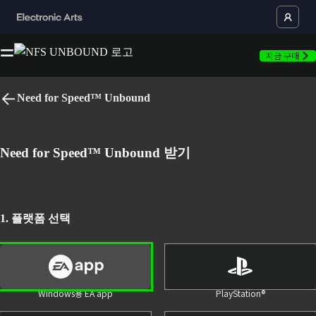
지금 구매
Need for Speed™ Unbound
언어
맨 위로 돌아가기
Need for Speed™ Unbound 받기
Mild Violence, Mild Suggestive Themes, Language
In-Game Purchases
1. 플랫폼 선택
Users Interact
홈
구매
뉴스
Windows용 EA app
Mac용 EA app
Racing 게임
Windows용 EA app
PlayStation®
*NEED FOR SPEED™ UNBOUND(별도 구매), 모든 게임