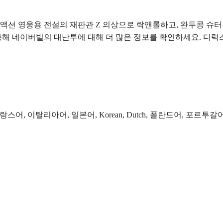
액션 영웅용 전설의 재판관 Z 의상으로 락앤롤하고, 완두콩 슈터
통해 네이버빌의 대난투에 대해 더 많은 정보를 확인하세요. 디럭
어, 이탈리아어, 일본어, Korean, Dutch, 폴란드어, 포르투갈어, Russia