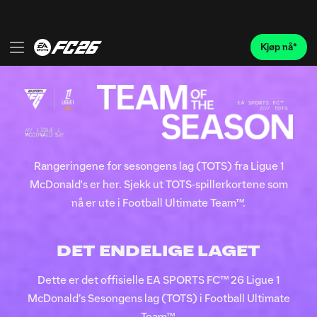
Rangeringene for sesongens lag (TOTS) fra Ligue 1
McDonald's er her. Sjekk ut TOTS-spillerkortene som
nå er ute i Football Ultimate Team™.
DET ENDELIGE LAGET
Dette er det offisielle EA SPORTS FC™ 26 Ligue 1
McDonald’s Sesongens lag (TOTS) i Football Ultimate
Team™.