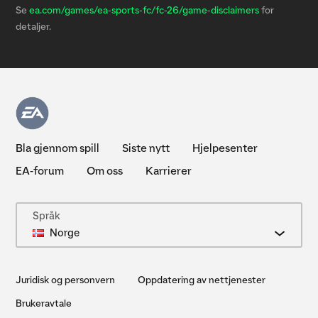
Se
ea.com/games/ea-sports-fc/fc-26/game-disclaimers
for
detaljer.