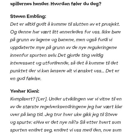
spillernes hender. Hvordan føler du deg?
Steven Embling:
Det er alltid godt å komme til slutten av et prosjekt.
Og denne har vært litt annerledes for oss. Ikke bare
på grunn av lagene og banene, men også fordi vi
oppdaterte mye på grunn av de nye reguleringene
innenfor sporten selv. Det gjorde ting veldig
interessant og utfordrende, så det å komme til det
punktet der vi kan lansere alt vi ønsket oss… Det er
en god følelse.
Yashar Kiani:
Komplisert? [Ler]. Under utviklingen var vi vitne til en
av de største regelverksendringene jeg har vært klar
over på lang tid. Jeg tror hver uke gikk jeg til Steve
og spurte: «Hva er det nye nå?» Så etter hvert som
sporten endret seg, endret vi oss med den, noe som