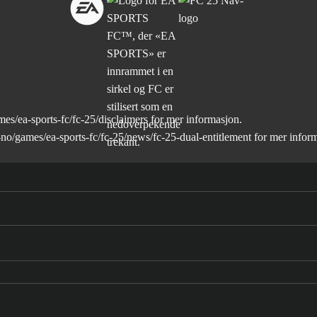
s/ea-sports-fc/fc-25/disclaimers
for mer informasjon.
no/games/ea-sports-fc/fc-25/news/fc-25-dual-entitlement
for mer infor