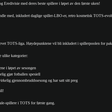
Eredivisie med deres beste spillere i løpet av den første uken!
le med, inkludert daglige spiller-LBO-er, retro kosmetisk TOTS-evo
evet TOTS-liga. Høydepunktene vil bli inkludert i spillerpoolen for pak
 ulike kategorier:
ene i løpet av sesongen
ig gjør fotballen spesiell
 virkelig gjennombruddssesong og har satt sitt preg
ll!
tale-spillere i TOTS for første gang.