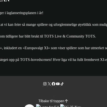
er i laglanseringsplanen i år!
k at vi kan feire så mange spillere og uforglemmelige øyeblikk som muli
s som tidligere har blitt brukt til TOTS Live & Community TOTS.
», inkludert en «Europavalgt XI» som viser spillere som har utmerket se
teget opp på TOTS-hovedscenen! Hver liga vil ha fullt fremhevet XI-er
Tilbake til toppen