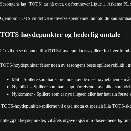
Sesongens lag (TOTS) tar nå over, og fremhever Ligue 1, Arkema PL og 
Gjennom TOTS vil det være diverse spennende innhold du kan samhand
TOTS-høydepunkter og hederlig omtale
I år vil du se debuten til «TOTS-høydepunkter»-spillere for hver fremh
TOTS-høydepunkter feirer noen av sesongens beste spillerøyeblikk i tre
Mål – Spillere som har scoret noen av de mest iøynefallende mål
Øyeblikk – Spillere som har skapt hårreisende øyeblikk som virkel
Nykommer - Spillere som er nye i ligaen eller har hatt sin første
TOTS-høydepunkter-spillerne vil også motta et spesielt lilla TOTS-ska
I tillegg til høydepunkter, vil årets utgave også introdusere hederlig om