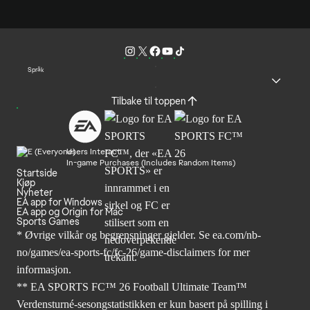
Språk
Tilbake til toppen
Users Interact
In-game Purchases (Includes Random Items)
Startside
Kjøp
Nyheter
EA app for Windows
EA app og Origin for Mac
Sports Games
* Øvrige vilkår og begrensninger gjelder. Se
ea.com/nb-
no/games/ea-sports-fc/fc-26
/game-disclaimers for mer
informasjon.
** EA SPORTS FC™ 26 Football Ultimate Team™
Verdensturné-sesongstatistikken er kun basert på spilling i