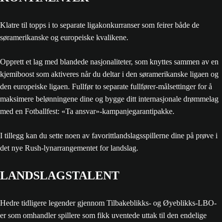
Klatre til topps i to separate ligakonkurranser som feirer både de
søramerikanske og europeiske kvalikene.
Opprett et lag med blandede nasjonaliteter, som knyttes sammen av en
kjemiboost som aktiveres når du deltar i den søramerikanske ligaen og
den europeiske ligaen. Fullfør to separate fullfører-målsettinger for å
maksimere belønningene dine og bygge ditt internasjonale drømmelag
med en Fotballfest: «Ta ansvar»-kampanjegarantipakke.
I tillegg kan du sette noen av favorittlandslagsspillerne dine på prøve i
det nye Rush-lynarrangementet for landslag.
LANDSLAGSTALENT
Hedre tidligere legender gjennom Tilbakeblikks- og Øyeblikks-LBO-
er som omhandler spillere som fikk uventede uttak til den endelige