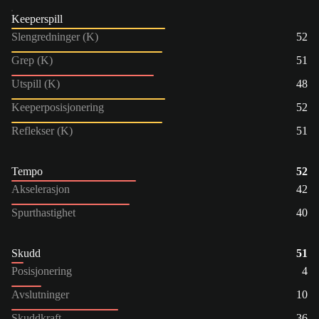
Keeperspill
Slengredninger (K)
52
Grep (K)
51
Utspill (K)
48
Keeperposisjonering
52
Reflekser (K)
51
Tempo
52
Akselerasjon
42
Spurthastighet
40
Skudd
51
Posisjonering
4
Avslutninger
10
Skuddkraft
36