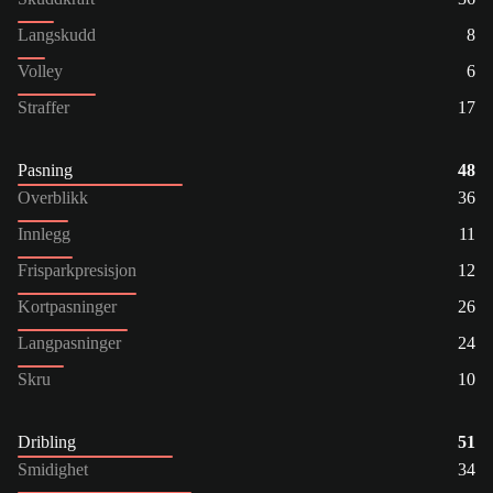
Langskudd
8
Volley
6
Straffer
17
Pasning
48
Overblikk
36
Innlegg
11
Frisparkpresisjon
12
Kortpasninger
26
Langpasninger
24
Skru
10
Dribling
51
Smidighet
34