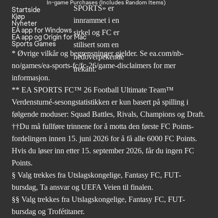
In-game Purchases (Includes Random Items)
Startside
Kjøp
Nyheter
EA app for Windows
EA app og Origin for Mac
Sports Games
* Øvrige vilkår og begrensninger gjelder. Se
ea.com/nb-
no/games/ea-sports-fc/fc-26
/game-disclaimers for mer
informasjon.
** EA SPORTS FC™ 26 Football Ultimate Team™
Verdensturné-sesongstatistikken er kun basert på spilling i
følgende moduser: Squad Battles, Rivals, Champions og Draft.
††Du må fullføre trinnene for å motta den første FC Points-
fordelingen innen 15. juni 2026 for å få alle 6000 FC Points.
Hvis du løser inn etter 15. september 2026, får du ingen FC
Points.
§ Valg trekkes fra Utslagskongelige, Fantasy FC, FUT-
bursdag, Ta ansvar og UEFA Veien til finalen.
§§ Valg trekkes fra Utslagskongelige, Fantasy FC, FUT-
bursdag og Trofétitaner.