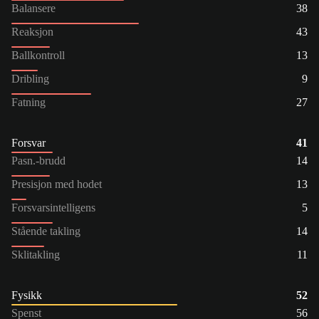
Balansere
38
Reaksjon
43
Ballkontroll
13
Dribling
9
Fatning
27
Forsvar
41
Pasn.-brudd
14
Presisjon med hodet
13
Forsvarsintelligens
5
Stående takling
14
Sklitakling
11
Fysikk
52
Spenst
56