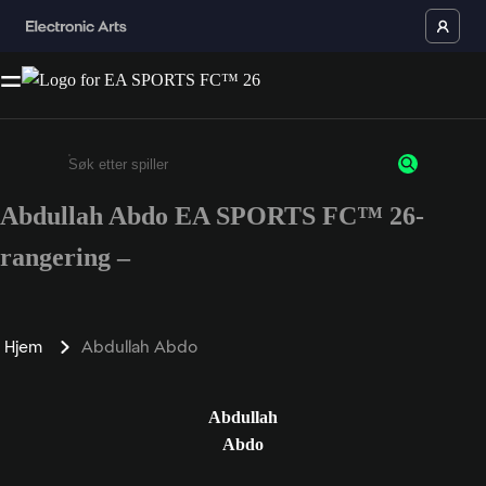
Abdullah Abdo EA SPORTS FC™ 26-
Enter a minimum of 3 characters or numbers
rangering –
Hjem
Abdullah Abdo
Abdullah
Abdo