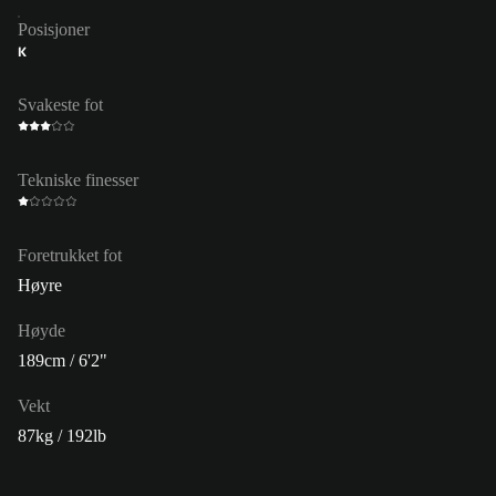
Posisjoner
K
Svakeste fot
Tekniske finesser
Foretrukket fot
Høyre
Høyde
189cm / 6'2"
Vekt
87kg / 192lb