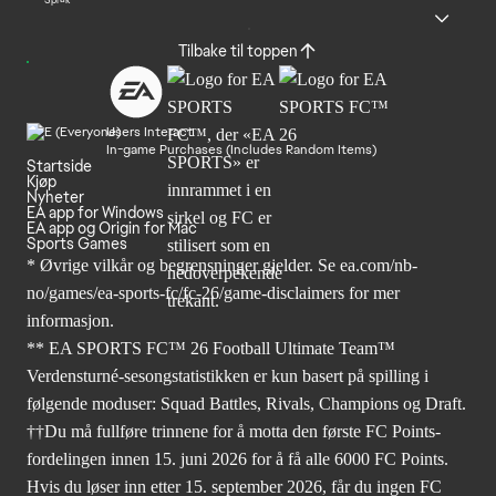
Språk
Tilbake til toppen
Users Interact
In-game Purchases (Includes Random Items)
Startside
Kjøp
Nyheter
EA app for Windows
EA app og Origin for Mac
Sports Games
* Øvrige vilkår og begrensninger gjelder. Se
ea.com/nb-
no/games/ea-sports-fc/fc-26
/game-disclaimers for mer
informasjon.
** EA SPORTS FC™ 26 Football Ultimate Team™
Verdensturné-sesongstatistikken er kun basert på spilling i
følgende moduser: Squad Battles, Rivals, Champions og Draft.
††Du må fullføre trinnene for å motta den første FC Points-
fordelingen innen 15. juni 2026 for å få alle 6000 FC Points.
Hvis du løser inn etter 15. september 2026, får du ingen FC