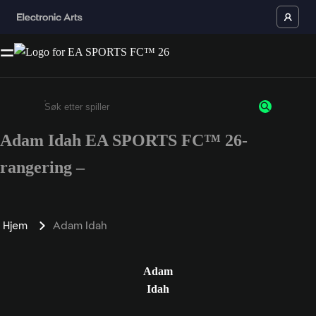
Adam Idah EA SPORTS FC™ 26-
Enter a minimum of 3 characters or numbers
rangering –
Hjem
Adam Idah
Adam
Idah