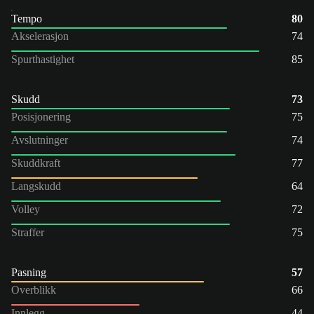
Tempo
80
Akselerasjon
74
Spurthastighet
85
Skudd
73
Posisjonering
75
Avslutninger
74
Skuddkraft
77
Langskudd
64
Volley
72
Straffer
75
Pasning
57
Overblikk
66
Innlegg
44