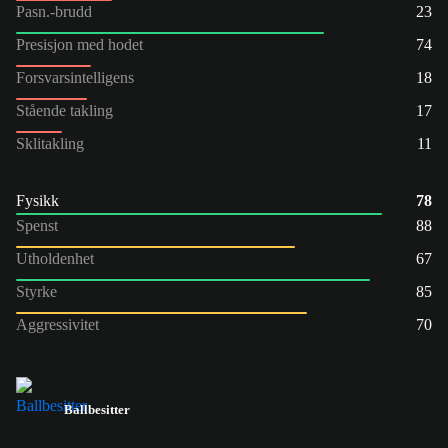
Pasn.-brudd
23
Presisjon med hodet
74
Forsvarsintelligens
18
Stående takling
17
Sklitakling
11
Fysikk
78
Spenst
88
Utholdenhet
67
Styrke
85
Aggressivitet
70
Ballbesitter