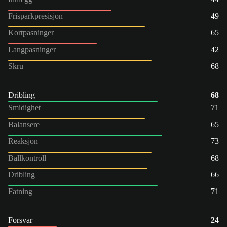
Frisparkpresisjon
49
Kortpasninger
65
Langpasninger
42
Skru
68
Dribling
68
Smidighet
71
Balansere
65
Reaksjon
73
Ballkontroll
68
Dribling
66
Fatning
71
Forsvar
24