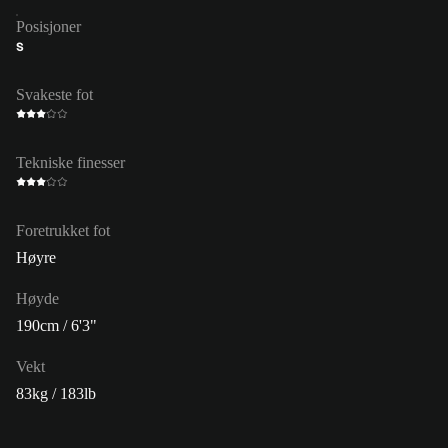
Posisjoner
S
Svakeste fot
Tekniske finesser
Foretrukket fot
Høyre
Høyde
190cm / 6'3"
Vekt
83kg / 183lb