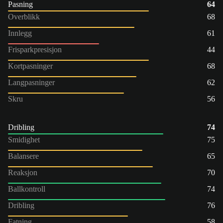
Pasning
64
Overblikk
68
Innlegg
61
Frisparkpresisjon
44
Kortpasninger
68
Langpasninger
62
Skru
56
Dribling
74
Smidighet
75
Balansere
65
Reaksjon
70
Ballkontroll
74
Dribling
76
Fatning
58