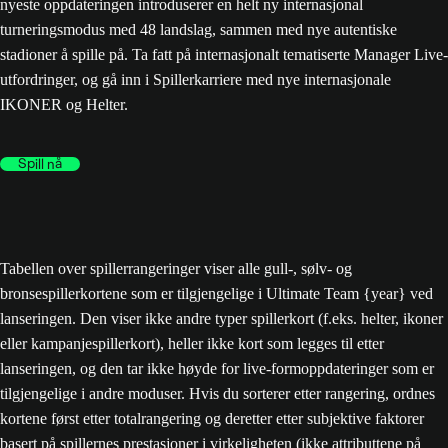
nyeste oppdateringen introduserer en helt ny internasjonal
turneringsmodus med 48 landslag, sammen med nye autentiske
stadioner å spille på. Ta fatt på internasjonalt tematiserte Manager Live-
utfordringer, og gå inn i Spillerkarriere med nye internasjonale
IKONER og Helter.
Spill nå
Tabellen over spillerrangeringer viser alle gull-, sølv- og
bronsespillerkortene som er tilgjengelige i Ultimate Team {year} ved
lanseringen. Den viser ikke andre typer spillerkort (f.eks. helter, ikoner
eller kampanjespillerkort), heller ikke kort som legges til etter
lanseringen, og den tar ikke høyde for live-formoppdateringer som er
tilgjengelige i andre moduser. Hvis du sorterer etter rangering, ordnes
kortene først etter totalrangering og deretter etter subjektive faktorer
basert på spillernes prestasjoner i virkeligheten (ikke attributtene på