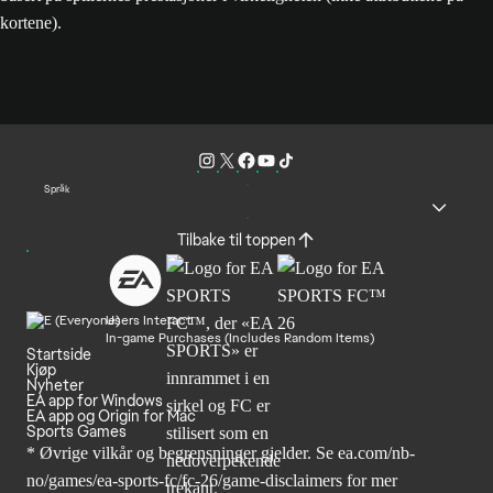
kortene).
Språk
Tilbake til toppen
Users Interact
In-game Purchases (Includes Random Items)
Startside
Kjøp
Nyheter
EA app for Windows
EA app og Origin for Mac
Sports Games
* Øvrige vilkår og begrensninger gjelder. Se
ea.com/nb-
no/games/ea-sports-fc/fc-26
/game-disclaimers for mer