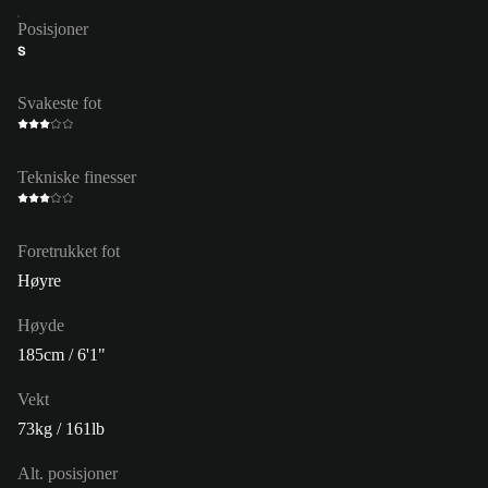
Posisjoner
S
Svakeste fot
Tekniske finesser
Foretrukket fot
Høyre
Høyde
185cm / 6'1"
Vekt
73kg / 161lb
Alt. posisjoner