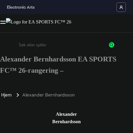
Alexander Bernhardsson EA SPORTS
Enter a minimum of 3 characters or numbers
FC™ 26-rangering –
Hjem
Alexander Bernhardsson
Alexander
Bernhardsson