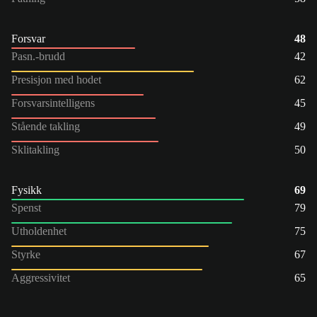
Forsvar
48
Pasn.-brudd
42
Presisjon med hodet
62
Forsvarsintelligens
45
Stående takling
49
Sklitakling
50
Fysikk
69
Spenst
79
Utholdenhet
75
Styrke
67
Aggressivitet
65