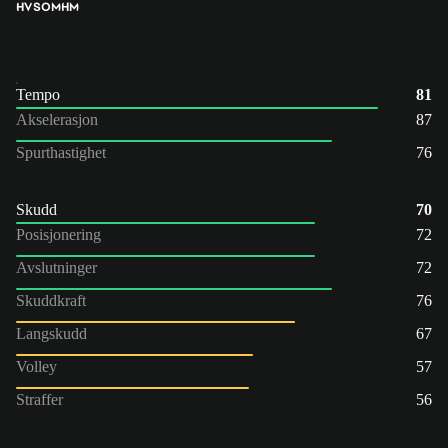
HV
SOM
HM
Tempo
81
Akselerasjon
87
Spurthastighet
76
Skudd
70
Posisjonering
72
Avslutninger
72
Skuddkraft
76
Langskudd
67
Volley
57
Straffer
56