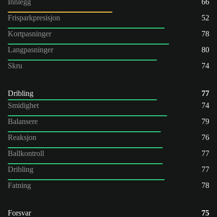
Innlegg
66
Frisparkpresisjon
52
Kortpasninger
78
Langpasninger
80
Skru
74
Dribling
77
Smidighet
74
Balansere
79
Reaksjon
76
Ballkontroll
77
Dribling
77
Fatning
78
Forsvar
75