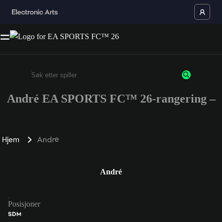
André EA SPORTS FC™ 26-rangering –
Enter a minimum of 3 characters or numbers
Hjem
André
André
Posisjoner
SDM