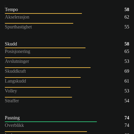
Tempo
58
Akselerasjon
62
Spurthastighet
55
Skudd
58
Posisjonering
65
Avslutninger
53
Skuddkraft
69
Langskudd
61
Volley
53
Straffer
54
Pasning
74
Overblikk
74