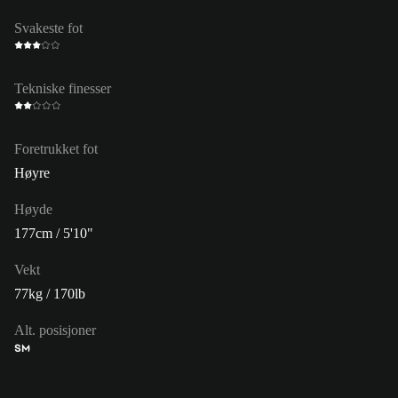
Svakeste fot
Tekniske finesser
Foretrukket fot
Høyre
Høyde
177cm / 5'10"
Vekt
77kg / 170lb
Alt. posisjoner
SM