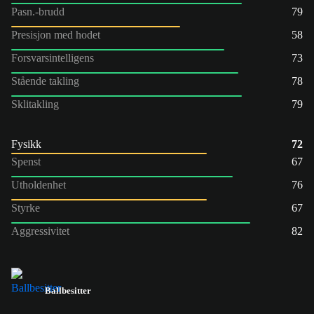
Pasn.-brudd
79
Presisjon med hodet
58
Forsvarsintelligens
73
Stående takling
78
Sklitakling
79
Fysikk
72
Spenst
67
Utholdenhet
76
Styrke
67
Aggressivitet
82
Ballbesitter