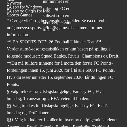
Nyheter
EA app for Windows
EA app og Origin for Mac
Sports Games
* Øvrige vilkår og begrensninger gjelder. Se
ea.com/nb-
no/games/ea-sports-fc/fc-26
/game-disclaimers for mer
informasjon.
** EA SPORTS FC™ 26 Football Ultimate Team™
Verdensturné-sesongstatistikken er kun basert på spilling i
følgende moduser: Squad Battles, Rivals, Champions og Draft.
††Du må fullføre trinnene for å motta den første FC Points-
fordelingen innen 15. juni 2026 for å få alle 6000 FC Points.
Hvis du løser inn etter 15. september 2026, får du ingen FC
Points.
§ Valg trekkes fra Utslagskongelige, Fantasy FC, FUT-
bursdag, Ta ansvar og UEFA Veien til finalen.
§§ Valg trekkes fra Utslagskongelige, Fantasy FC, FUT-
bursdag og Trofétitaner.
§§§ Valg inkluderer 1 spiller fra hvert av de følgende landene:
Argentina, Brasil, Canada, England, Frankrike, Tyskland,