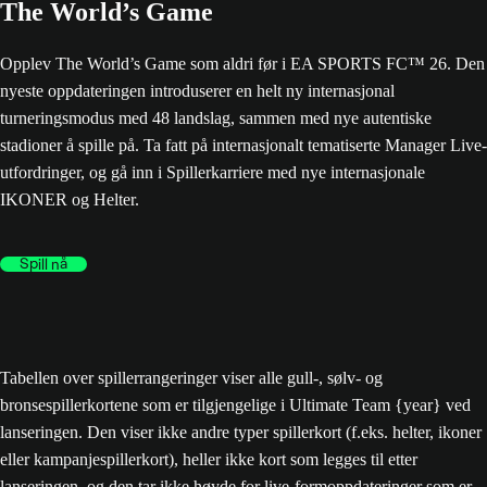
The World’s Game
Opplev The World’s Game som aldri før i EA SPORTS FC™ 26. Den
nyeste oppdateringen introduserer en helt ny internasjonal
turneringsmodus med 48 landslag, sammen med nye autentiske
stadioner å spille på. Ta fatt på internasjonalt tematiserte Manager Live-
utfordringer, og gå inn i Spillerkarriere med nye internasjonale
IKONER og Helter.
Spill nå
Tabellen over spillerrangeringer viser alle gull-, sølv- og
bronsespillerkortene som er tilgjengelige i Ultimate Team {year} ved
lanseringen. Den viser ikke andre typer spillerkort (f.eks. helter, ikoner
eller kampanjespillerkort), heller ikke kort som legges til etter
lanseringen, og den tar ikke høyde for live-formoppdateringer som er