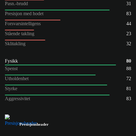
Pasn.-brudd
31
Presisjon med hodet
83
Forsvarsintelligens
44
Stående takling
23
Sklitakling
32
Fysikk
80
Spenst
88
Utholdenhet
72
Styrke
81
Aggressivitet
83
Presisjonsheader