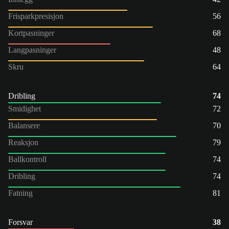
Frisparkpresisjon
56
Kortpasninger
68
Langpasninger
48
Skru
64
Dribling
74
Smidighet
72
Balansere
70
Reaksjon
79
Ballkontroll
74
Dribling
74
Fatning
81
Forsvar
38