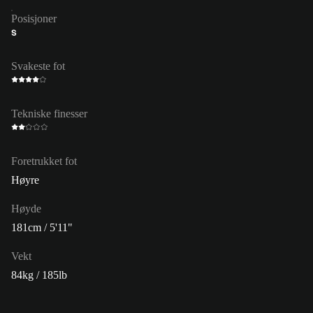
Posisjoner
S
Svakeste fot
Tekniske finesser
Foretrukket fot
Høyre
Høyde
181cm / 5'11"
Vekt
84kg / 185lb