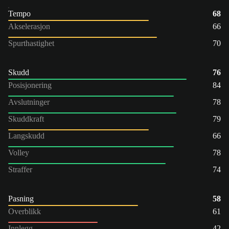
Tempo
68
Akselerasjon
66
Spurthastighet
70
Skudd
76
Posisjonering
84
Avslutninger
78
Skuddkraft
79
Langskudd
66
Volley
78
Straffer
74
Pasning
58
Overblikk
61
Innlegg
42