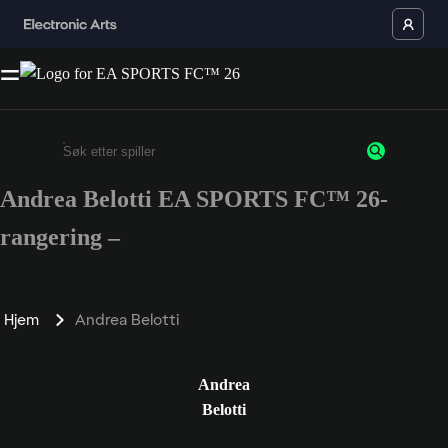
Andrea Belotti EA SPORTS FC™ 26-
Enter a minimum of 3 characters or numbers
rangering –
Hjem
Andrea Belotti
Andrea
Belotti