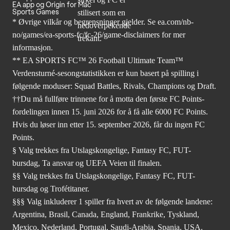
EA app og Origin for Mac
Sports Games
* Øvrige vilkår og begrensninger gjelder. Se
ea.com/nb-
no/games/ea-sports-fc/fc-26
/game-disclaimers for mer
informasjon.
** EA SPORTS FC™ 26 Football Ultimate Team™
Verdensturné-sesongstatistikken er kun basert på spilling i
følgende moduser: Squad Battles, Rivals, Champions og Draft.
††Du må fullføre trinnene for å motta den første FC Points-
fordelingen innen 15. juni 2026 for å få alle 6000 FC Points.
Hvis du løser inn etter 15. september 2026, får du ingen FC
Points.
§ Valg trekkes fra Utslagskongelige, Fantasy FC, FUT-
bursdag, Ta ansvar og UEFA Veien til finalen.
§§ Valg trekkes fra Utslagskongelige, Fantasy FC, FUT-
bursdag og Trofétitaner.
§§§ Valg inkluderer 1 spiller fra hvert av de følgende landene:
Argentina, Brasil, Canada, England, Frankrike, Tyskland,
Mexico, Nederland, Portugal, Saudi-Arabia, Spania, USA.