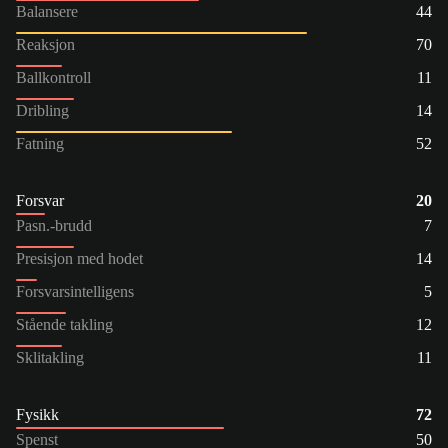
Balansere
44
Reaksjon
70
Ballkontroll
11
Dribling
14
Fatning
52
Forsvar
20
Pasn.-brudd
7
Presisjon med hodet
14
Forsvarsintelligens
5
Stående takling
12
Sklitakling
11
Fysikk
72
Spenst
50