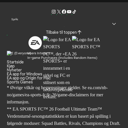
Språk
Tilbake til toppen
Users Interact
In-game Purchases (Includes Random Items)
Startside
Kjøp
Nyheter
EA app for Windows
EA app og Origin for Mac
Sports Games
* Øvrige vilkår og begrensninger gjelder. Se
ea.com/nb-
no/games/ea-sports-fc/fc-26
/game-disclaimers for mer
informasjon.
** EA SPORTS FC™ 26 Football Ultimate Team™
Verdensturné-sesongstatistikken er kun basert på spilling i
følgende moduser: Squad Battles, Rivals, Champions og Draft.