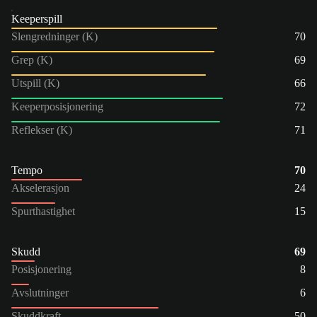
Keeperspill
Slengredninger (K)
70
Grep (K)
69
Utspill (K)
66
Keeperposisjonering
72
Reflekser (K)
71
Tempo
70
Akselerasjon
24
Spurthastighet
15
Skudd
69
Posisjonering
8
Avslutninger
6
Skuddkraft
50