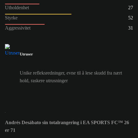
Utholdenhet
27
Styrke
52
Aggressivitet
31
Utruser
Unike refleksredninger, evne til å lese skudd fra nært
hold, raskere utrusninger
Andrés Desábato sin totalrangering i EA SPORTS FC™ 26
er 71