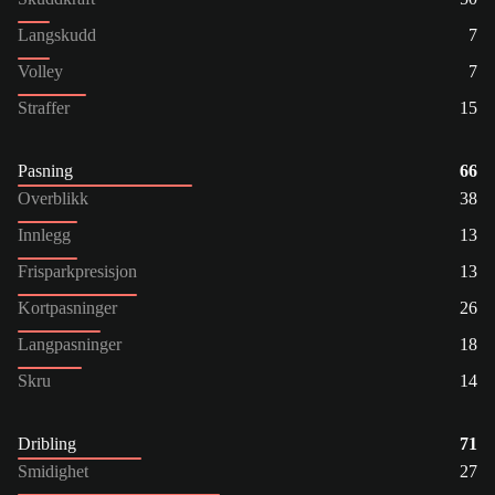
Langskudd
7
Volley
7
Straffer
15
Pasning
66
Overblikk
38
Innlegg
13
Frisparkpresisjon
13
Kortpasninger
26
Langpasninger
18
Skru
14
Dribling
71
Smidighet
27