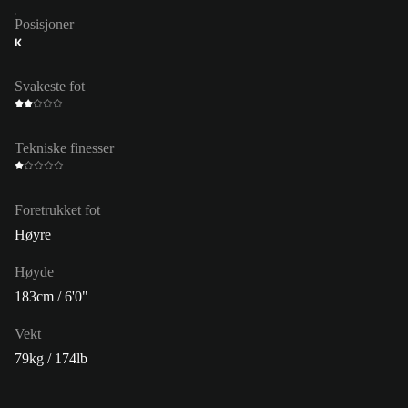
Posisjoner
K
Svakeste fot
Tekniske finesser
Foretrukket fot
Høyre
Høyde
183cm / 6'0"
Vekt
79kg / 174lb