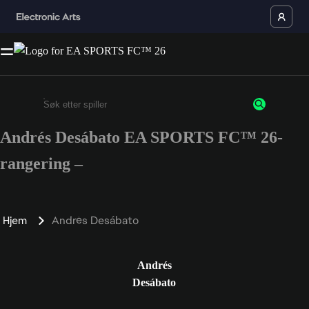
Andrés Desábato EA SPORTS FC™ 26-
Enter a minimum of 3 characters or numbers
rangering –
Hjem
Andrés Desábato
Andrés
Desábato