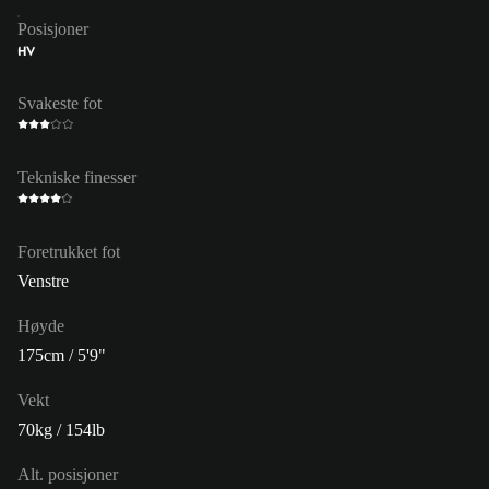
Posisjoner
HV
Svakeste fot
Tekniske finesser
Foretrukket fot
Venstre
Høyde
175cm / 5'9"
Vekt
70kg / 154lb
Alt. posisjoner