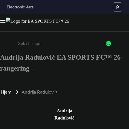
Andrija Radulović EA SPORTS FC™ 26-
Enter a minimum of 3 characters or numbers
rangering –
Hjem
Andrija Radulović
Andrija
Radulović