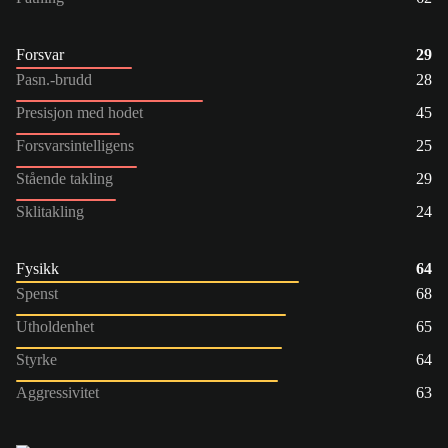
Forsvar
29
Pasn.-brudd
28
Presisjon med hodet
45
Forsvarsintelligens
25
Stående takling
29
Sklitakling
24
Fysikk
64
Spenst
68
Utholdenhet
65
Styrke
64
Aggressivitet
63