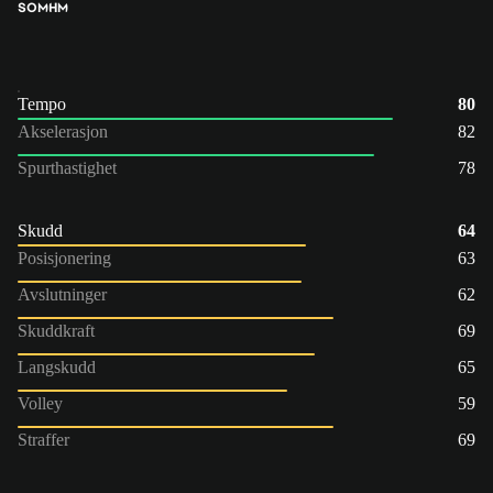
SOM
HM
Tempo
80
Akselerasjon
82
Spurthastighet
78
Skudd
64
Posisjonering
63
Avslutninger
62
Skuddkraft
69
Langskudd
65
Volley
59
Straffer
69