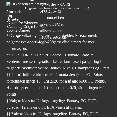
Users Interact
In-game Purchases (Includes Random Items)
Startside
Kjøp
Nyheter
EA app for Windows
EA app og Origin for Mac
Sports Games
* Øvrige vilkår og begrensninger gjelder. Se
ea.com/nb-
no/games/ea-sports-fc/fc-26
/game-disclaimers for mer
informasjon.
** EA SPORTS FC™ 26 Football Ultimate Team™
Verdensturné-sesongstatistikken er kun basert på spilling i
følgende moduser: Squad Battles, Rivals, Champions og Draft.
††Du må fullføre trinnene for å motta den første FC Points-
fordelingen innen 15. juni 2026 for å få alle 6000 FC Points.
Hvis du løser inn etter 15. september 2026, får du ingen FC
Points.
§ Valg trekkes fra Utslagskongelige, Fantasy FC, FUT-
bursdag, Ta ansvar og UEFA Veien til finalen.
§§ Valg trekkes fra Utslagskongelige, Fantasy FC, FUT-