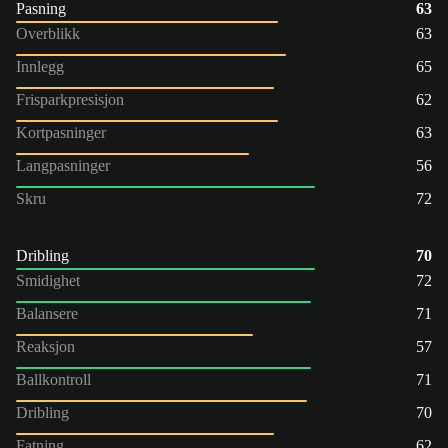
Pasning
63
Overblikk
63
Innlegg
65
Frisparkpresisjon
62
Kortpasninger
63
Langpasninger
56
Skru
72
Dribling
70
Smidighet
72
Balansere
71
Reaksjon
57
Ballkontroll
71
Dribling
70
Fatning
62