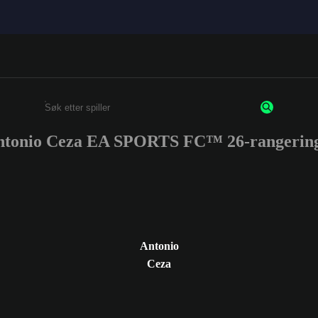
ntonio Ceza EA SPORTS FC™ 26-rangering
Enter a minimum of 3 characters or numbers
Antonio
Ceza