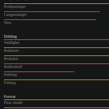
Kortpasninger
Langpasninger
Skru
Dribling
Smidighet
Balansere
Reaksjon
Ballkontroll
Dribling
Fatning
Forsvar
Pasn.-brudd