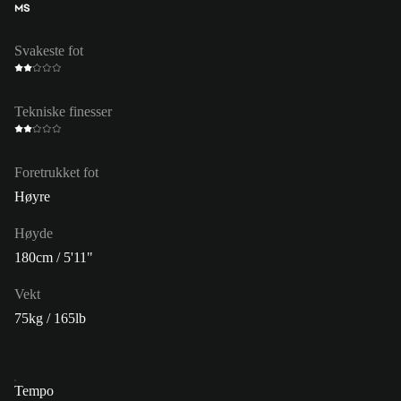
MS
Svakeste fot
Tekniske finesser
Foretrukket fot
Høyre
Høyde
180cm / 5'11"
Vekt
75kg / 165lb
Tempo