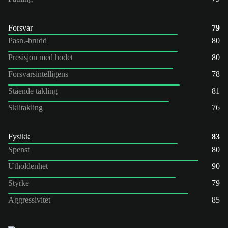
Forsvar
79
Pasn.-brudd
80
Presisjon med hodet
80
Forsvarsintelligens
78
Stående takling
81
Sklitakling
76
Fysikk
83
Spenst
80
Utholdenhet
90
Styrke
79
Aggressivitet
85