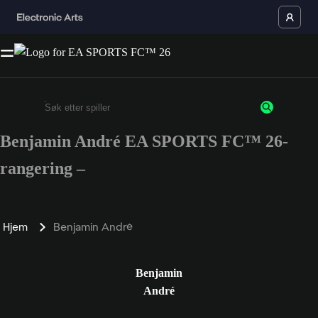
Benjamin André EA SPORTS FC™ 26-
Enter a minimum of 3 characters or numbers
rangering –
Hjem
Benjamin André
Benjamin
André