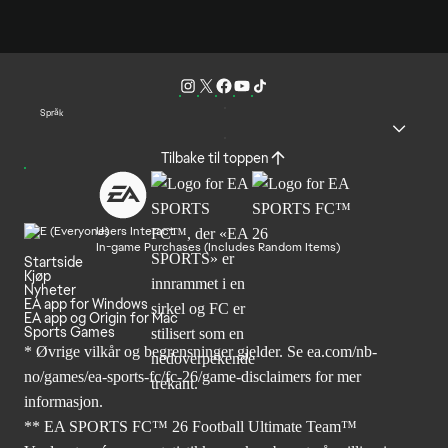
Språk
Tilbake til toppen
Users Interact
In-game Purchases (Includes Random Items)
Startside
Kjøp
Nyheter
EA app for Windows
EA app og Origin for Mac
Sports Games
* Øvrige vilkår og begrensninger gjelder. Se
ea.com/nb-
no/games/ea-sports-fc/fc-26
/game-disclaimers for mer
informasjon.
** EA SPORTS FC™ 26 Football Ultimate Team™