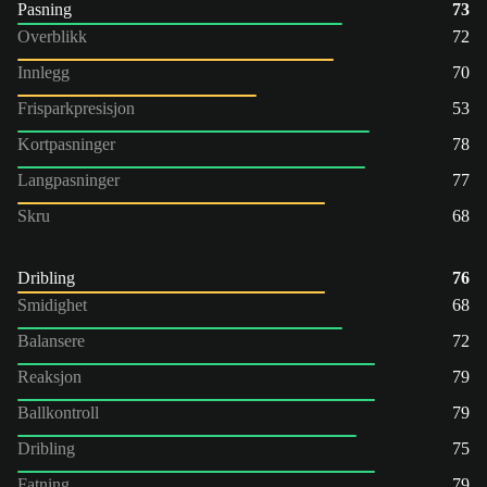
Pasning
73
Overblikk
72
Innlegg
70
Frisparkpresisjon
53
Kortpasninger
78
Langpasninger
77
Skru
68
Dribling
76
Smidighet
68
Balansere
72
Reaksjon
79
Ballkontroll
79
Dribling
75
Fatning
79