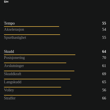
SM
Tempo
55
Akselerasjon
54
Spurthastighet
55
Skudd
64
Posisjonering
70
Avslutninger
61
Skuddkraft
69
Langskudd
65
Volley
56
Straffer
66