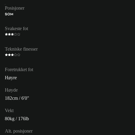
Posisjoner
SOM
Svakeste fot
Tekniske finesser
Foretrukket fot
Høyre
Høyde
182cm / 6'0"
Vekt
80kg / 176lb
Alt. posisjoner