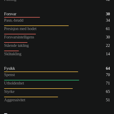
Forsvar
30
Pasn.-brudd
34
Presisjon med hodet
61
Forsvarsintelligens
30
Stående takling
22
Sklitakling
14
Fysikk
64
Spenst
70
Utholdenhet
71
Styrke
65
Aggressivitet
51