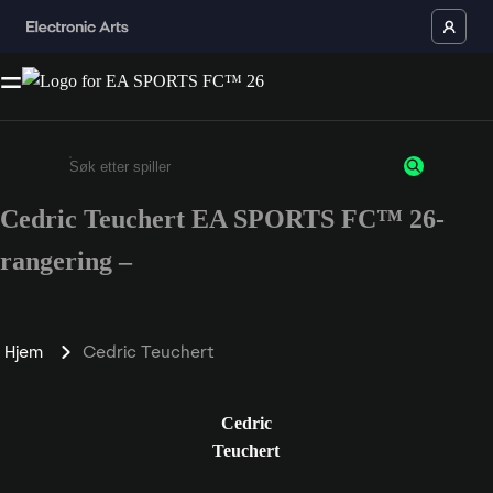
Cedric Teuchert EA SPORTS FC™ 26-
Enter a minimum of 3 characters or numbers
rangering –
Hjem
Cedric Teuchert
Cedric
Teuchert