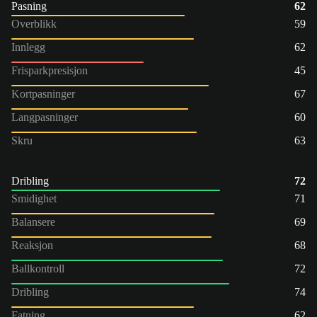
Pasning
62
Overblikk
59
Innlegg
62
Frisparkpresisjon
45
Kortpasninger
67
Langpasninger
60
Skru
63
Dribling
72
Smidighet
71
Balansere
69
Reaksjon
68
Ballkontroll
72
Dribling
74
Fatning
62