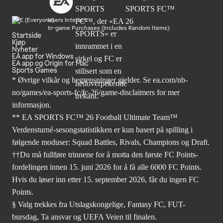
Users Interact
In-game Purchases (Includes Random Items)
Startside
Kjøp
Nyheter
EA app for Windows
EA app og Origin for Mac
Sports Games
* Øvrige vilkår og begrensninger gjelder. Se
ea.com/nb-
no/games/ea-sports-fc/fc-26
/game-disclaimers for mer
informasjon.
** EA SPORTS FC™ 26 Football Ultimate Team™
Verdensturné-sesongstatistikken er kun basert på spilling i
følgende moduser: Squad Battles, Rivals, Champions og Draft.
††Du må fullføre trinnene for å motta den første FC Points-
fordelingen innen 15. juni 2026 for å få alle 6000 FC Points.
Hvis du løser inn etter 15. september 2026, får du ingen FC
Points.
§ Valg trekkes fra Utslagskongelige, Fantasy FC, FUT-
bursdag, Ta ansvar og UEFA Veien til finalen.