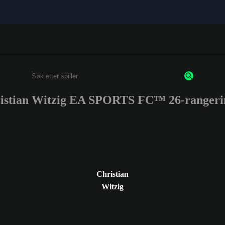
istian Witzig EA SPORTS FC™ 26-rangeri
Enter a minimum of 3 characters or numbers
Christian
Witzig