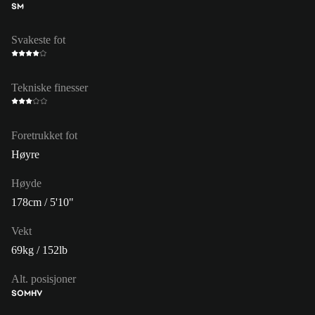
SM
Svakeste fot
Tekniske finesser
Foretrukket fot
Høyre
Høyde
178cm / 5'10"
Vekt
69kg / 152lb
Alt. posisjoner
SOM
HV