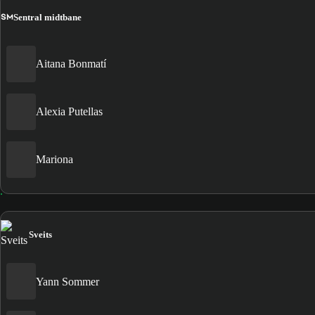
SM
Sentral midtbane
Aitana Bonmatí
Alexia Putellas
Mariona
Sveits
Yann Sommer