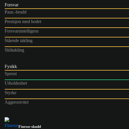
Forsvar
Pasn.-brudd
Presisjon med hodet
Forsvarsintelligens
Stående takling
Sklitakling
Fysikk
Spenst
Utholdenhet
Styrke
Aggressivitet
Finesse-skudd