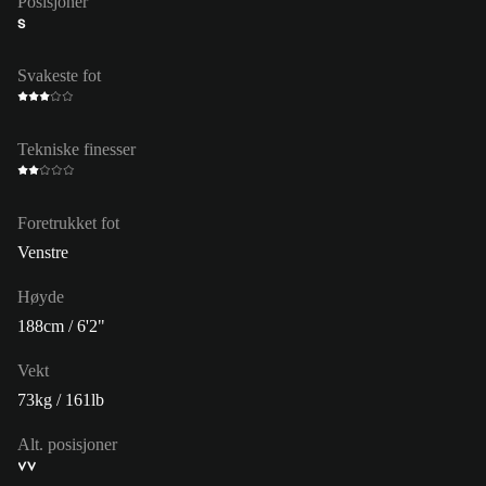
Posisjoner
S
Svakeste fot
Tekniske finesser
Foretrukket fot
Venstre
Høyde
188cm / 6'2"
Vekt
73kg / 161lb
Alt. posisjoner
VV