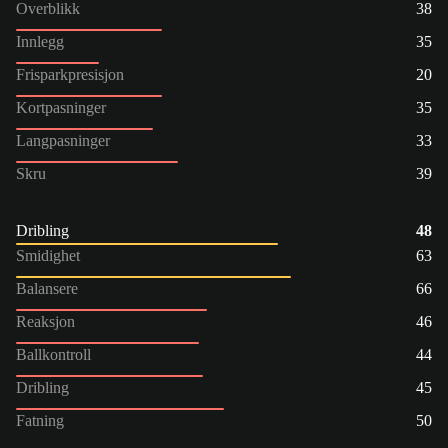
Overblikk
38
Innlegg
35
Frisparkpresisjon
20
Kortpasninger
35
Langpasninger
33
Skru
39
Dribling
48
Smidighet
63
Balansere
66
Reaksjon
46
Ballkontroll
44
Dribling
45
Fatning
50