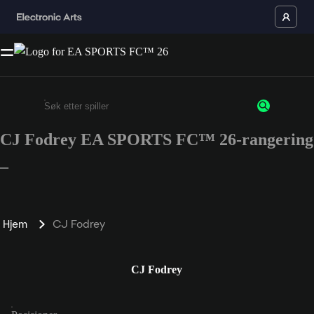
CJ Fodrey EA SPORTS FC™ 26-rangering
Enter a minimum of 3 characters or numbers
–
Hjem
CJ Fodrey
CJ Fodrey