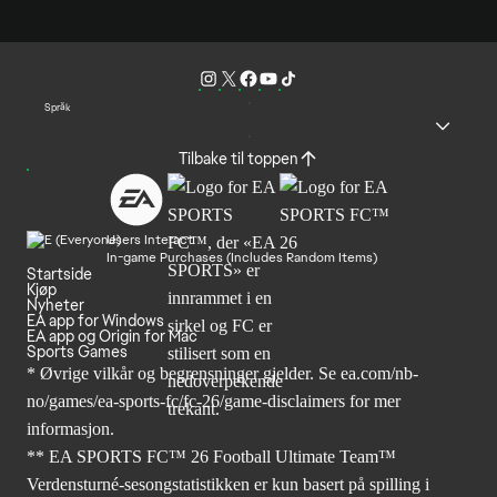
Språk
Tilbake til toppen
Users Interact
In-game Purchases (Includes Random Items)
Startside
Kjøp
Nyheter
EA app for Windows
EA app og Origin for Mac
Sports Games
* Øvrige vilkår og begrensninger gjelder. Se
ea.com/nb-
no/games/ea-sports-fc/fc-26
/game-disclaimers for mer
informasjon.
** EA SPORTS FC™ 26 Football Ultimate Team™
Verdensturné-sesongstatistikken er kun basert på spilling i