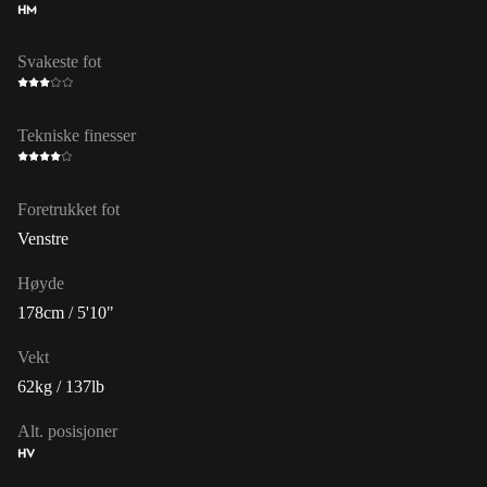
HM
Svakeste fot
Tekniske finesser
Foretrukket fot
Venstre
Høyde
178cm / 5'10"
Vekt
62kg / 137lb
Alt. posisjoner
HV