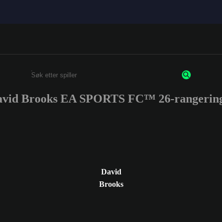
avid Brooks EA SPORTS FC™ 26-rangering
Enter a minimum of 3 characters or numbers
David
Brooks