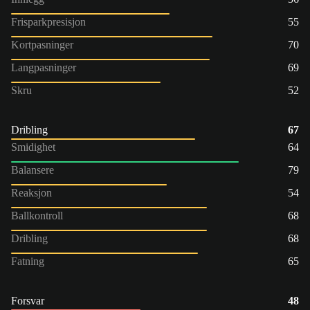
Frisparkpresisjon
55
Kortpasninger
70
Langpasninger
69
Skru
52
Dribling
67
Smidighet
64
Balansere
79
Reaksjon
54
Ballkontroll
68
Dribling
68
Fatning
65
Forsvar
48