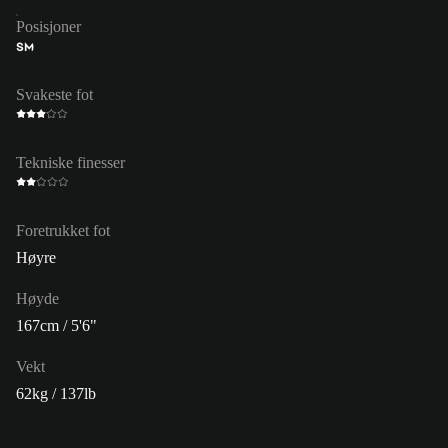
Posisjoner
SM
Svakeste fot
Tekniske finesser
Foretrukket fot
Høyre
Høyde
167cm / 5'6"
Vekt
62kg / 137lb