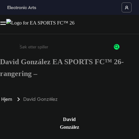
David González EA SPORTS FC™ 26-
Enter a minimum of 3 characters or numbers
rangering –
Hjem
David González
David
González