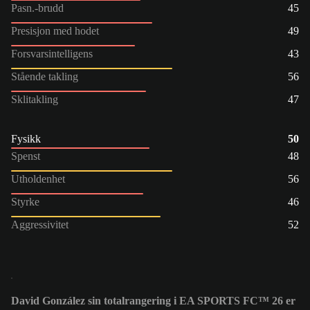
Pasn.-brudd
45
Presisjon med hodet
49
Forsvarsintelligens
43
Stående takling
56
Sklitakling
47
Fysikk
50
Spenst
48
Utholdenhet
56
Styrke
46
Aggressivitet
52
David González sin totalrangering i EA SPORTS FC™ 26 er