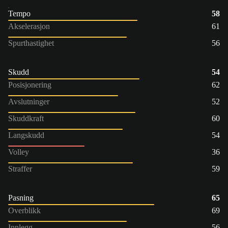
Tempo
58
Akselerasjon
61
Spurthastighet
56
Skudd
54
Posisjonering
62
Avslutninger
52
Skuddkraft
60
Langskudd
54
Volley
36
Straffer
59
Pasning
65
Overblikk
69
Innlegg
56