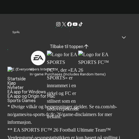
Språk
Tilbake til toppen
Users Interact
In-game Purchases (Includes Random Items)
Startside
Kjøp
Nyheter
EA app for Windows
EA app og Origin for Mac
Sports Games
* Øvrige vilkår og begrensninger gjelder. Se
ea.com/nb-
no/games/ea-sports-fc/fc-26
/game-disclaimers for mer
informasjon.
** EA SPORTS FC™ 26 Football Ultimate Team™
Verdensturné-sesongstatistikken er kun basert på spilling i