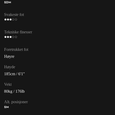
SDM
Svakeste fot
Tekniske finesser
Foretrukket fot
Høyre
Høyde
185cm / 6'1"
Vekt
80kg / 176lb
Alt. posisjoner
SM