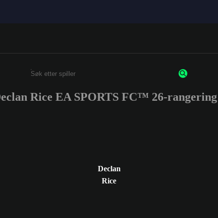
eclan Rice EA SPORTS FC™ 26-rangering
Enter a minimum of 3 characters or numbers
Declan
Rice