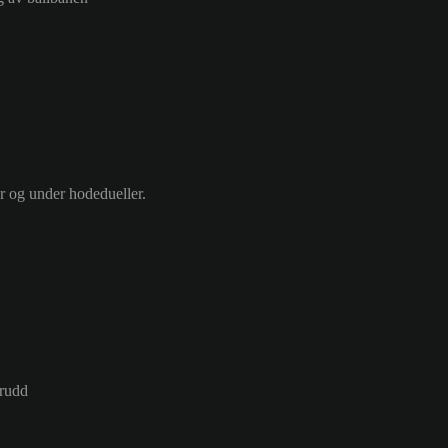
ør og under hodedueller.
brudd