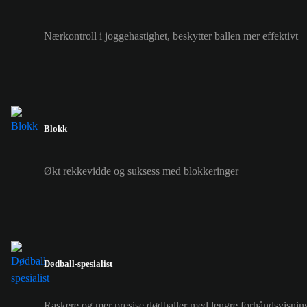
Nærkontroll i joggehastighet, beskytter ballen mer effektivt
Blokk
Økt rekkevidde og suksess med blokkeringer
Dødball-spesialist
Raskere og mer presise dødballer med lengre forhåndsvisnin