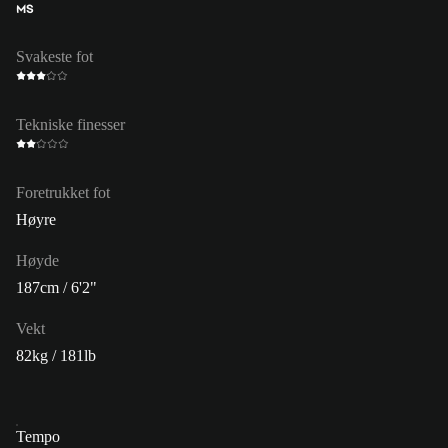
MS
Svakeste fot
Tekniske finesser
Foretrukket fot
Høyre
Høyde
187cm / 6'2"
Vekt
82kg / 181lb
Tempo