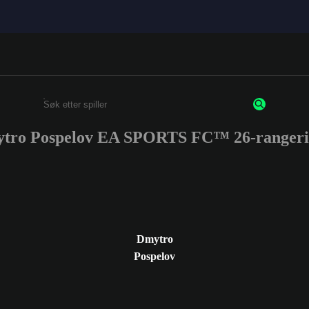
tro Pospelov EA SPORTS FC™ 26-rangeri
Enter a minimum of 3 characters or numbers
Dmytro
Pospelov