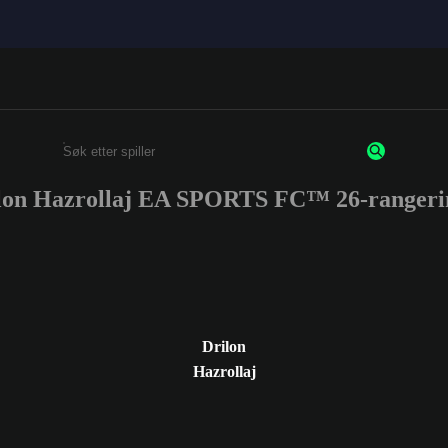
lon Hazrollaj EA SPORTS FC™ 26-rangeri
Enter a minimum of 3 characters or numbers
Drilon
Hazrollaj