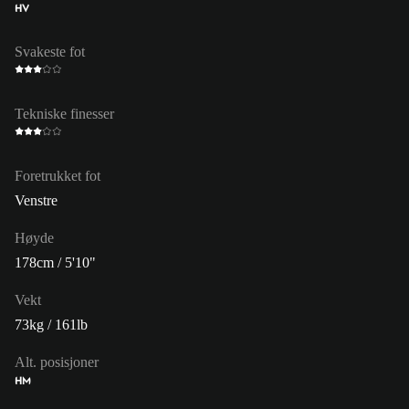
HV
Svakeste fot
Tekniske finesser
Foretrukket fot
Venstre
Høyde
178cm / 5'10"
Vekt
73kg / 161lb
Alt. posisjoner
HM