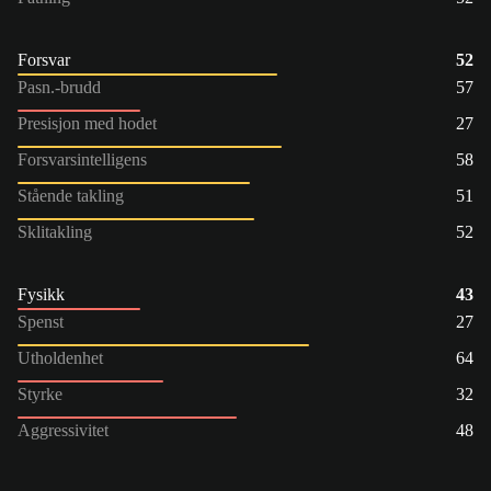
Forsvar
52
Pasn.-brudd
57
Presisjon med hodet
27
Forsvarsintelligens
58
Stående takling
51
Sklitakling
52
Fysikk
43
Spenst
27
Utholdenhet
64
Styrke
32
Aggressivitet
48