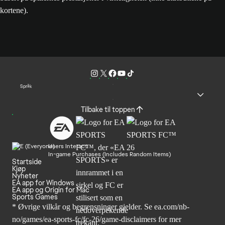
kortene).
Språk
Tilbake til toppen
Users Interact
In-game Purchases (Includes Random Items)
Startside
Kjøp
Nyheter
EA app for Windows
EA app og Origin for Mac
Sports Games
* Øvrige vilkår og begrensninger gjelder. Se
ea.com/nb-
no/games/ea-sports-fc/fc-26
/game-disclaimers for mer