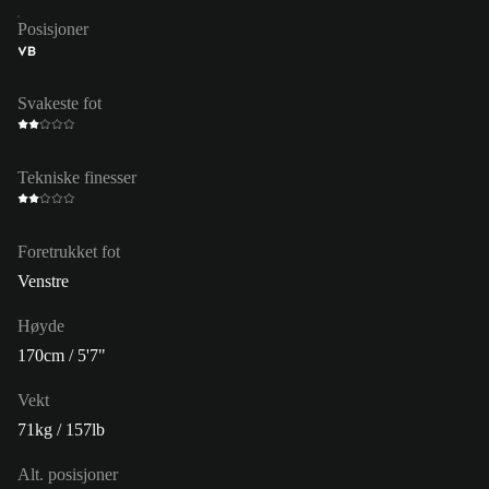
Posisjoner
VB
Svakeste fot
Tekniske finesser
Foretrukket fot
Venstre
Høyde
170cm / 5'7"
Vekt
71kg / 157lb
Alt. posisjoner