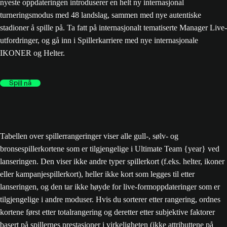
nyeste oppdateringen introduserer en helt ny internasjonal
turneringsmodus med 48 landslag, sammen med nye autentiske
stadioner å spille på. Ta fatt på internasjonalt tematiserte Manager Live-
utfordringer, og gå inn i Spillerkarriere med nye internasjonale
IKONER og Helter.
Spill nå
Tabellen over spillerrangeringer viser alle gull-, sølv- og
bronsespillerkortene som er tilgjengelige i Ultimate Team {year} ved
lanseringen. Den viser ikke andre typer spillerkort (f.eks. helter, ikoner
eller kampanjespillerkort), heller ikke kort som legges til etter
lanseringen, og den tar ikke høyde for live-formoppdateringer som er
tilgjengelige i andre moduser. Hvis du sorterer etter rangering, ordnes
kortene først etter totalrangering og deretter etter subjektive faktorer
basert på spillernes prestasjoner i virkeligheten (ikke attributtene på