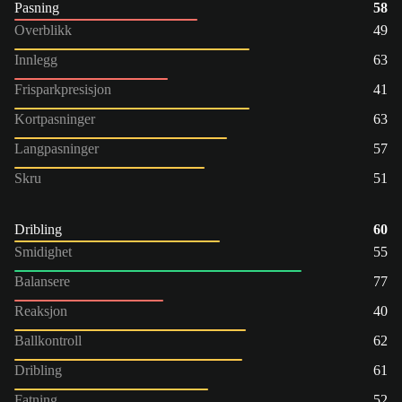
Pasning
58
Overblikk
49
Innlegg
63
Frisparkpresisjon
41
Kortpasninger
63
Langpasninger
57
Skru
51
Dribling
60
Smidighet
55
Balansere
77
Reaksjon
40
Ballkontroll
62
Dribling
61
Fatning
52