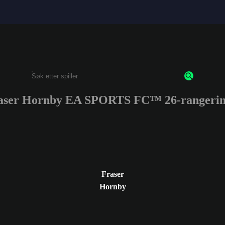
aser Hornby EA SPORTS FC™ 26-rangerin
Enter a minimum of 3 characters or numbers
Fraser
Hornby