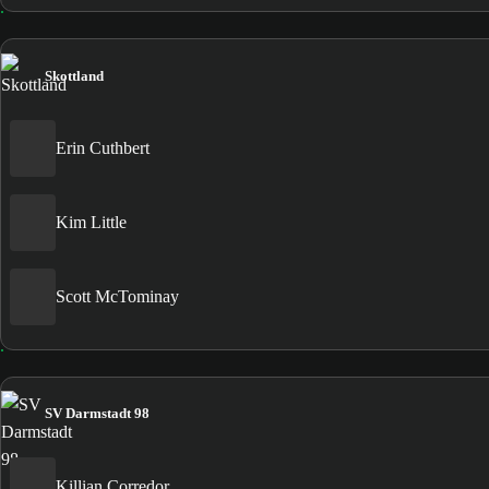
Skottland
Erin Cuthbert
Kim Little
Scott McTominay
SV Darmstadt 98
Killian Corredor