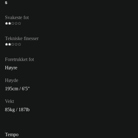
S
Svakeste fot
Tekniske finesser
Foretrukket fot
Høyre
Høyde
195cm / 6'5"
Vekt
85kg / 187lb
Tempo