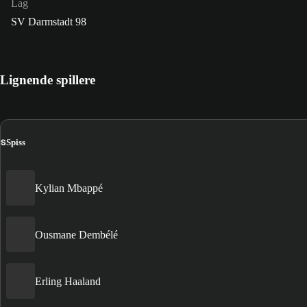
Lag
SV Darmstadt 98
Lignende spillere
S
Spiss
Kylian Mbappé
Ousmane Dembélé
Erling Haaland