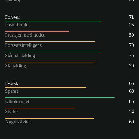
Forsvar
71
Pasn.-brudd
75
Presisjon med hodet
50
Forsvarsintelligens
70
Stående takling
75
Sklitakling
70
Fysikk
65
Spenst
63
Utholdenhet
85
Styrke
54
Aggressivitet
69