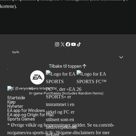
kortene).
Språk
Tilbake til toppen
Users Interact
In-game Purchases (Includes Random Items)
Startside
Kjøp
Nyheter
EA app for Windows
EA app og Origin for Mac
Sports Games
* Øvrige vilkår og begrensninger gjelder. Se
ea.com/nb-
no/games/ea-sports-fc/fc-26
/game-disclaimers for mer