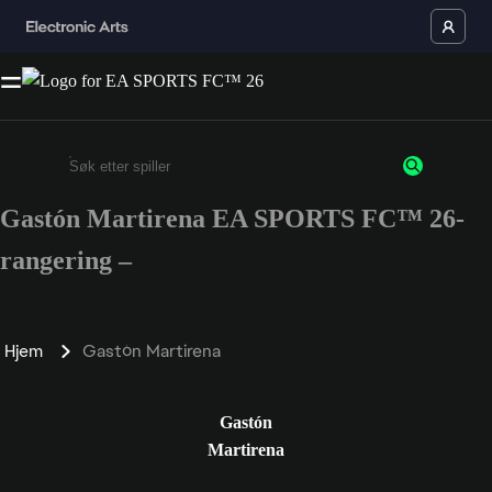
Gastón Martirena EA SPORTS FC™ 26-
Enter a minimum of 3 characters or numbers
rangering –
Hjem
Gastón Martirena
Gastón
Martirena