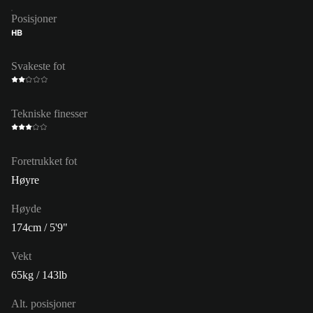
Posisjoner
HB
Svakeste fot
Tekniske finesser
Foretrukket fot
Høyre
Høyde
174cm / 5'9"
Vekt
65kg / 143lb
Alt. posisjoner