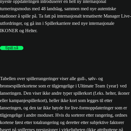
nyeste oppdateringen introduserer en helt ny internasjonal
turneringsmodus med 48 landslag, sammen med nye autentiske
stadioner å spille på. Ta fatt på internasjonalt tematiserte Manager Live-
utfordringer, og gå inn i Spillerkarriere med nye internasjonale
IKONER og Helter.
Spill nå
Tabellen over spillerrangeringer viser alle gull-, sølv- og
bronsespillerkortene som er tilgjengelige i Ultimate Team {year} ved
lanseringen. Den viser ikke andre typer spillerkort (f.eks. helter, ikoner
eller kampanjespillerkort), heller ikke kort som legges til etter
lanseringen, og den tar ikke høyde for live-formoppdateringer som er
tilgjengelige i andre moduser. Hvis du sorterer etter rangering, ordnes
kortene først etter totalrangering og deretter etter subjektive faktorer
basert på spillernes prestasjoner i virkeligheten (ikke attributtene på