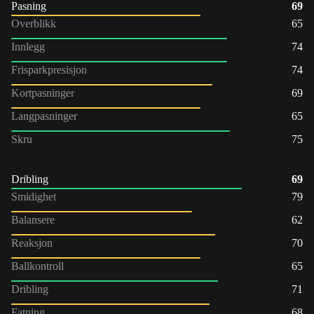
Pasning
69
Overblikk
65
Innlegg
74
Frisparkpresisjon
74
Kortpasninger
69
Langpasninger
65
Skru
75
Dribling
69
Smidighet
79
Balansere
62
Reaksjon
70
Ballkontroll
65
Dribling
71
Fatning
68