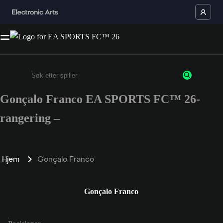
Gonçalo Franco EA SPORTS FC™ 26-
Enter a minimum of 3 characters or numbers
rangering –
Hjem
Gonçalo Franco
Gonçalo Franco