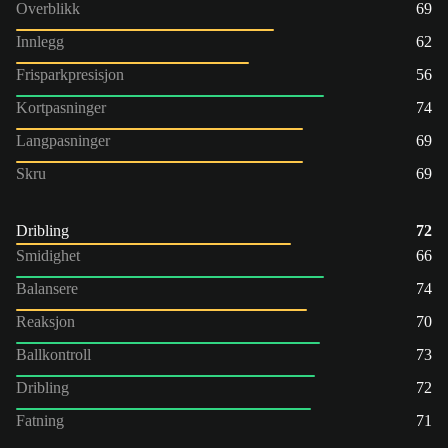
Overblikk
69
Innlegg
62
Frisparkpresisjon
56
Kortpasninger
74
Langpasninger
69
Skru
69
Dribling
72
Smidighet
66
Balansere
74
Reaksjon
70
Ballkontroll
73
Dribling
72
Fatning
71