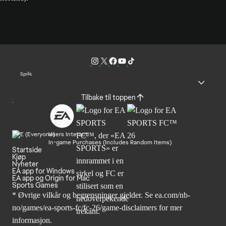
Språk
Tilbake til toppen
Users Interact
In-game Purchases (Includes Random Items)
Startside
Kjøp
Nyheter
EA app for Windows
EA app og Origin for Mac
Sports Games
* Øvrige vilkår og begrensninger gjelder. Se
ea.com/nb-
no/games/ea-sports-fc/fc-26
/game-disclaimers for mer
informasjon.