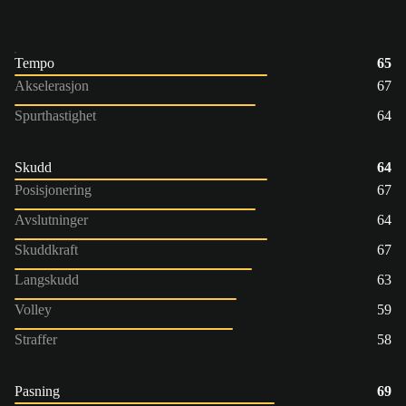
Tempo
65
Akselerasjon
67
Spurthastighet
64
Skudd
64
Posisjonering
67
Avslutninger
64
Skuddkraft
67
Langskudd
63
Volley
59
Straffer
58
Pasning
69