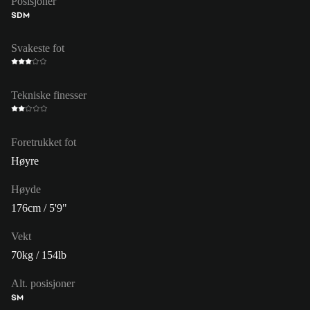
Posisjoner
SDM
Svakeste fot
Tekniske finesser
Foretrukket fot
Høyre
Høyde
176cm / 5'9"
Vekt
70kg / 154lb
Alt. posisjoner
SM